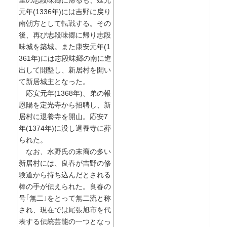
元年(1336年)には吉野に戻り
南朝方として転戦する。その
後、再び志段味郷に帰り志段
味城を築城。また康安元年(1
361年)には志段味郷の南に進
出して開墾し、新居村を開い
て新居城主となった。
応安元年(1368年)、弟の報
恩陽を定光寺から招聘し、新
居村に退養寺を開山。応安7
年(1374年)に没し退養寺に葬
られた。
なお、水野氏の末裔の多い
新居村には、良春が吉野の修
験道から持ち込んだとされる
棒の手が伝えられた。良春の
号｢無二｣をとって無二流と称
され、現在では尾張旭市を代
表する伝統芸能の一つとなっ