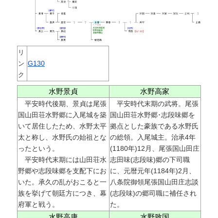
リ
G130
ン
ク
水野景貞
水野高家
平安時代後期、景貞は尾張
平安時代末期の武将。尾張
国山田荘水野郷に入尾城を築
国山田荘水野郷･志段味郷を
いて居住したため、水野太平
拠点とした豪族である水野氏
太と称し、水野氏の始祖とな
の総領。入尾城主。治承4年
ったという。
(1180年)12月、尾張国山田庄
平安時代末期には山田荘水
志田味(志段味)郷の下司職
野郷や志段味郷を支配下にお
に、元暦元年(1184年)2月、
いた。承久の乱がおこると一
八条院御領尾張国山田庄志談
族を挙げて朝廷方につき、幕
(志段味)の郷司職に補任され
府軍と戦う。
た。
水野高康
水野致国