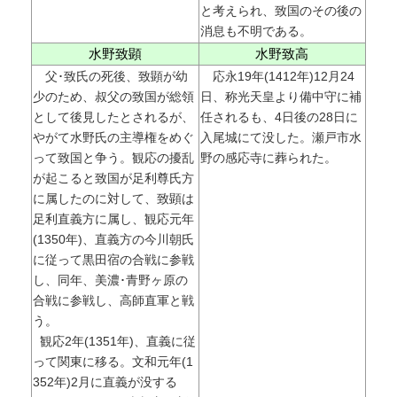
と考えられ、致国のその後の
消息も不明である。
水野致顕
水野致高
父･致氏の死後、致顕が幼
応永19年(1412年)12月24
少のため、叔父の致国が総領
日、称光天皇より備中守に補
として後見したとされるが、
任されるも、4日後の28日に
やがて水野氏の主導権をめぐ
入尾城にて没した。瀬戸市水
って致国と争う。観応の擾乱
野の感応寺に葬られた。
が起こると致国が足利尊氏方
に属したのに対して、致顕は
足利直義方に属し、観応元年
(1350年)、直義方の今川朝氏
に従って黒田宿の合戦に参戦
し、同年、美濃･青野ヶ原の
合戦に参戦し、高師直軍と戦
う。
観応2年(1351年)、直義に従
って関東に移る。文和元年(1
352年)2月に直義が没する