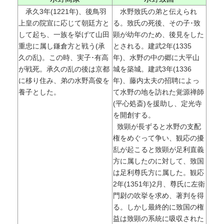
承久3年(1221年)、後鳥羽
水野致氏の弟と伝えられ
上皇の院宣に応じて朝廷方と
る。致氏の死後、その子･致
して起ち、一族を挙げて山田
顕が幼年のため、後見をした
重忠に属し鎌倉方と戦う(承
とされる。建武2年(1335
久の乱)。この時、実子･有高
年)、水野の中の郷に大平山
が戦死。承久の乱の後は京都
城を築城。建武3年(1336
に移り住み、弟の水野高俊を
年)、藤内太夫の招聘によっ
養子とした。
て水野の地を訪れた覚源禅師
(平心処斎)を援助し、定光寺
を開創する。
致顕が長ずると水野の支配
権をめぐって争い、観応の擾
乱が起こると致顕が足利直義
方に属したのに対して、致国
は足利尊氏方に属した。観応
2年(1351年)2月、尊氏に左衛
門尉の吹挙を求め、著判を得
る。しかし最終的に致国の権
益は致顕の系統に吸収された