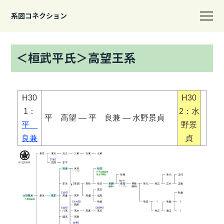
系図コネクション
＜桓武平氏＞高望王系
H30
H30
1：
2：水
平 高望 ― 平 良兼 ― 水野景貞
平
野景
良兼
貞