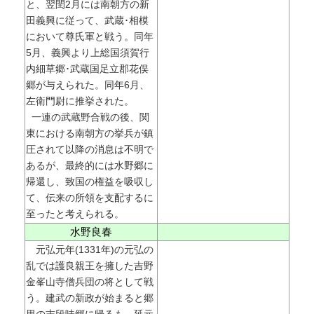
と、翌閏2月には南朝方の新
田義興に従って、武蔵･相模
において尊氏軍と戦う。同年
5月、義興より上総国須賀行
内細草郷･武蔵国足立郡花俣
郷が与えられた。同年6月、
左衛門尉に推挙された。
一連の武蔵野合戦の後、関
東における南朝方の挙兵が鎮
圧されて以降の消息は不明で
あるが、最終的には水野郷に
帰還し、致国の権益を吸収し
て、伝来の所領を支配するに
至ったと考えられる。
水野良春
元弘元年(1331年)の元弘の
乱では護良親王を擁した吉野
金峯山寺僧兵団の将として戦
う。建武の新政が始まると郷
里の志段味郷に帰るも、延元