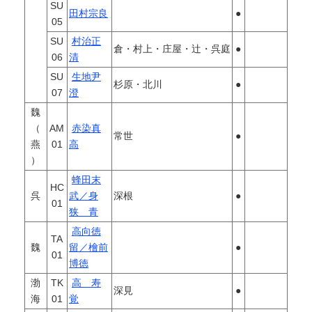
SU
田村宗良
●
05
SU
村治正
倉・村上・庄屋・辻・呉庭
●
06
清
SU
生地尹
杉原・北川
●
07
澄
魏
（
AM
赤染真
常世
●
燕
01
高
）
蜂田末
HC
呉
武／身
深根
●
01
狭 青
高向徳
TA
魏
留／檜前
●
01
博徳
渤
TK
高 寿
深見
●
海
01
覚