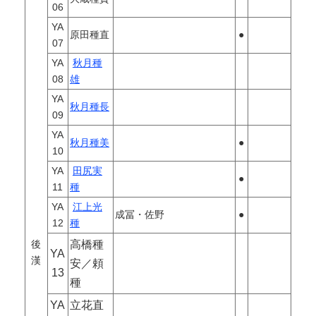
06
YA
原田種直
●
07
YA
秋月種
08
雄
YA
秋月種長
09
YA
秋月種美
●
10
YA
田尻実
●
11
種
YA
江上光
成冨・佐野
●
12
種
後
高橋種
YA
漢
安／頼
13
種
YA
立花直