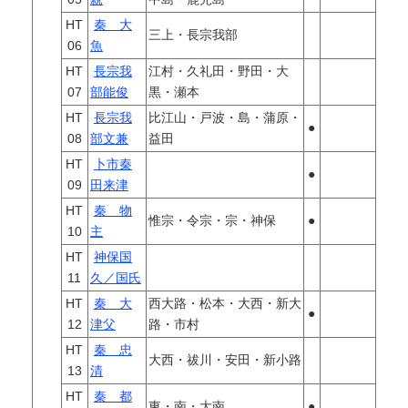
HT
秦 大
三上・長宗我部
06
魚
HT
長宗我
江村・久礼田・野田・大
07
部能俊
黒・瀬本
HT
長宗我
比江山・戸波・島・蒲原・
●
08
部文兼
益田
HT
卜市秦
●
09
田来津
HT
秦 物
惟宗・令宗・宗・神保
●
10
主
HT
神保国
11
久／国氏
HT
秦 大
西大路・松本・大西・新大
●
12
津父
路・市村
HT
秦 忠
大西・祓川・安田・新小路
13
清
HT
秦 都
東・南・大南
●