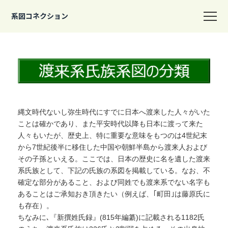
系図コネクション
縄文時代ないし弥生時代にすでに日本へ渡来した人々がいた
ことは確かであり、また平安時代以降も日本に渡って来た
人々もいたが、歴史上、特に重要な意味をもつのは4世紀末
から7世紀後半に移住した中国や朝鮮半島から渡来人および
その子孫といえる。ここでは、日本の歴史に名を遺した渡来
系氏族として、下記の氏族の系図を掲載している。なお、不
確定な部分があること、および同姓でも渡来系でない名字も
あることはご承知おき頂きたい（例えば、｢町田｣は藤原氏に
も存在）。
ちなみに､『新撰姓氏録』(815年編纂)に記載される1182氏