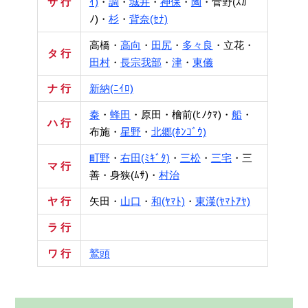
サ 行
ｲ)
・
調
・
城井
・
神保
・
陶
・菅野(ｽｶﾞ
ﾉ)・
杉
・
背奈(ｾﾅ)
高橋・
高向
・
田尻
・
多々良
・立花・
タ 行
田村
・
長宗我部
・
津
・
東儀
ナ 行
新納(ﾆｲﾛ)
秦
・
蜂田
・原田・檜前(ﾋﾉｸﾏ)・
船
・
ハ 行
布施・
星野
・
北郷(ﾎﾝｺﾞｳ)
町野
・
右田(ﾐｷﾞﾀ)
・
三松
・
三宅
・三
マ 行
善・身狭(ﾑｻ)・
村治
ヤ 行
矢田・
山口
・
和(ﾔﾏﾄ)
・
東漢(ﾔﾏﾄｱﾔ)
ラ 行
ワ 行
鷲頭