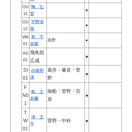
OU
陶 弘
●
11
賢
OU
宇野清
●
12
致
WA
和 宇
高野
●
01
奈羅
飛鳥部
AS
●
01
広成
SI
葛井・蕃良・菅
白猪胆
●
津
01
野
F
御船・菅野・宮
船 王
N0
●
辰爾
原
1
T
津 王
W
菅野・中科
●
牛
01