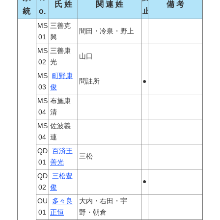
氏 姓
関 連 姓
備 考
統
o.
止
MS
三善克
間田・冷泉・野上
01
興
MS
三善康
山口
02
光
MS
町野康
問註所
●
03
俊
MS
布施康
04
清
MS
佐波義
04
連
QD
百済王
三松
01
善光
QD
三松豊
●
02
俊
OU
多々良
大内・右田・宇
01
正恒
野・朝倉