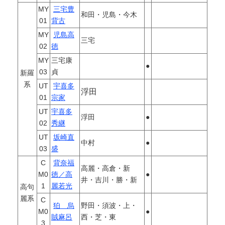
MY
三宅豊
和田・児島・今木
01
背古
MY
児島高
三宅
02
徳
MY
三宅康
●
03
貞
新羅
系
UT
宇喜多
浮田
01
宗家
UT
宇喜多
浮田
●
02
秀継
UT
坂崎直
中村
●
03
盛
C
背奈福
高麗・高倉・新
M0
徳／高
●
井・吉川・勝・新
1
麗若光
高句
麗系
C
狛 烏
野田・須波・上・
M0
●
賊麻呂
西・芝・東
3