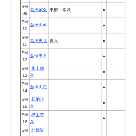
SM
島津家久
東郷・本城
●
09
SM
島津忠将
●
10
SM
島津忠弘
喜入
●
11
SM
島津季久
●
12
SM
川上頼
●
13
久
SM
島津忠氏
●
14
SM
新納時
●
15
久
SM
樺山資
●
16
久
SM
北郷資