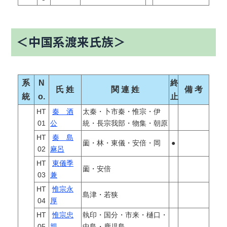
＜中国系渡来氏族＞
系
N
終
氏 姓
関 連 姓
備 考
統
o.
止
HT
秦 酒
太秦・卜市秦・惟宗・伊
01
公
統・長宗我部・物集・朝原
HT
秦 島
薗・林・東儀・安倍・岡
●
02
麻呂
HT
東儀季
薗・安倍
03
兼
HT
惟宗永
島津・若狭
04
厚
HT
惟宗忠
執印・国分・市来・樋口・
05
親
中島・鹿児島