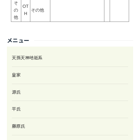
そ
OT
の
その他
H
他
メニュー
天孫天神地祇系
皇家
源氏
平氏
藤原氏