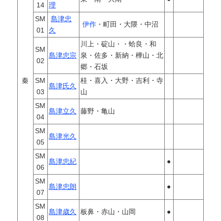
14
理
SM
島津忠
伊作
・町田・大隈・中沼
01
久
川上・碇山・・蛤良・和
SM
島津忠宗
泉・佐多・新納・樺山・北
02
郷・石坂
秦
SM
桂・喜入・大野・吉利・寺
島津氏久
03
山
SM
島津立久
藤野・亀山
04
SM
島津光久
05
SM
島津忠紀
●
06
SM
島津忠朗
●
07
SM
島津歳久
板鼻・赤山・山岡
●
08