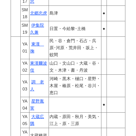
17
忠
SM
北郷忠虎
島津
●
18
SM
伊集院
日置・今給黎･土橋
●
19
久兼
民・谷・倉門・石占・呉
YA
東漢
原･河原・荒井田・坂上・
01
掬
蚊間
YA
東漢爾波
山口・文山口・大蔵・谷・
02
伎
文・木津・書・丹波
河崎・黒木・樋口・星野・
YA
調 老
木屋・椿原・松尾・谷川・
03
人
恵口
YA
星野胤
●
04
実
YA
大蔵広
内蔵・原田・秋月・美気・
05
隅
江上・原・三原
YA
大蔵種資