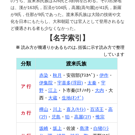
のうち、渡来系氏族は326氏と3割弱を占める。その出身地
は、漢が163氏，百済が104氏，高麗(高句麗)が41氏，新羅
が9氏，任那が9氏であった。渡来系氏族は大陸の技術や文
化を日本にもたらし、大和朝廷では官人として登用されるな
ど優遇される者も少なくなかった。
【名字索引】
※
読み方が幾通りかあるものは､括弧に示す読み方で整理
しています
分類
渡来氏族
赤染
・
秋月
・安宿部(ｱｽｶﾍﾞ)・
伊作
・
伊集院
・
宇喜多(浮田)
・
太秦
・
宇
ア 行
野
・
江上
・卜市秦(ｴﾁﾉﾊﾀ)・
大内
・大
西・
大蔵
・
生地(ｵﾝﾁﾞ)
樺山
・
川上
・
喜入(ｷｲﾚ)
・
百済王
・
高
カ 行
(ｺｳ)
・
児島
・
狛
・
高麗(ｺﾏ)
・
惟宗
坂崎
・
坂上
・佐波・
島津
・
白猪(ｼﾗ