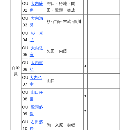
OU
大内盛
鰐口・得地・問
02
房
田・鷲頭・益成
OU
大内満
杉･仁保･末武･黒川
03
盛
OU
杉 貞
04
弘
OU
大内弘
矢田・内藤
05
家
OU
大内重
●
百済
06
弘
系
OU
大内弘
山口
07
幸
OU
山口任
●
08
世
OU
鷲頭盛
●
09
保
OU
右田盛
陶・来原・御郷
10
長