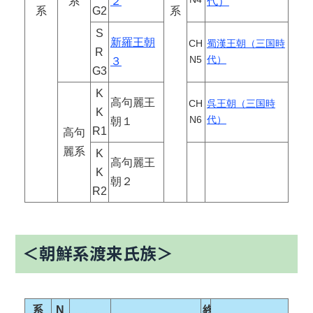
系
２
代）
系
G2
系
S
新羅王朝
CH
蜀漢王朝（三国時
R
N5
代）
３
G3
K
高句麗王
CH
呉王朝（三国時
K
N6
代）
朝１
R1
高句
麗系
K
高句麗王
K
朝２
R2
＜朝鮮系渡来氏族＞
系
N
終