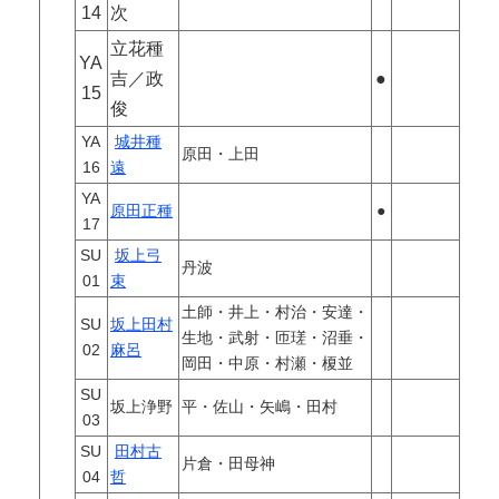
14
次
立花種
YA
吉／政
●
15
俊
YA
城井種
原田・上田
16
遠
YA
原田正種
●
17
SU
坂上弓
丹波
01
束
土師・井上・村治・安達・
SU
坂上田村
生地・武射・匝瑳・沼垂・
02
麻呂
岡田・中原・村瀬・榎並
SU
坂上浄野
平・佐山・矢嶋・田村
03
SU
田村古
片倉・田母神
04
哲