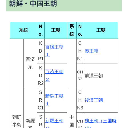
朝鮮・中国王朝
N
系
N
系統
王朝
王朝
o.
統
o.
K
C
百済王朝
D
H
秦王朝
１
R1
N1
百済
系
K
百済王朝
CH
D
前漢王朝
N2
２
R2
S
C
新羅王朝
R
H
後漢王朝
１
G1
N3
朝鮮
S
中
新羅
新羅王朝
魏王朝（三国時
CH
半島
R
国
N4