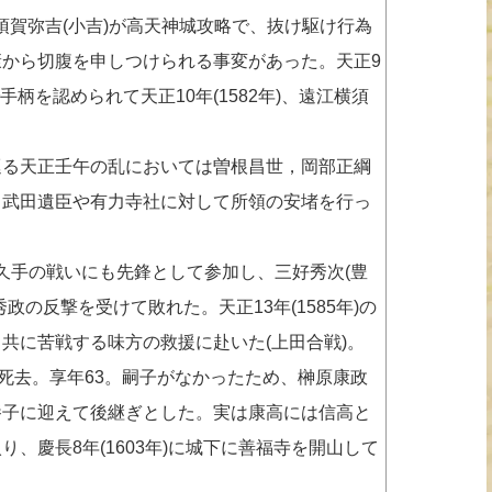
の大須賀弥吉(小吉)が高天神城攻略で、抜け駆け行為
から切腹を申しつけられる事変があった。天正9
で手柄を認められて天正10年(1582年)、遠江横須
る天正壬午の乱においては曽根昌世，岡部正綱
、武田遺臣や有力寺社に対して所領の安堵を行っ
･長久手の戦いにも先鋒として参加し、三好秀次(豊
政の反撃を受けて敗れた。天正13年(1585年)の
共に苦戦する味方の救援に赴いた(上田合戦)。
3日に死去。享年63。嗣子がなかったため、榊原康政
養子に迎えて後継ぎとした。実は康高には信高と
、慶長8年(1603年)に城下に善福寺を開山して