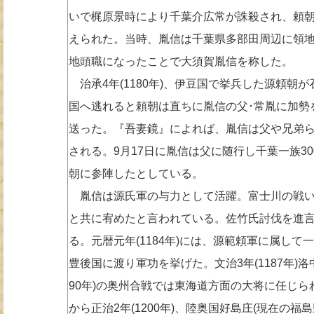
いで梶原景時により千葉介広常が誅殺され、頼
えられた。当時、胤信は千葉県多部田周辺に領
地頭職になったことで大須賀胤信を称した。
治承4年(1180年)、伊豆国で挙兵した源頼朝
国へ逃れると頼朝は直ちに胤信の父･常胤に加勢
送った。『吾妻鏡』によれば、胤信は父や兄弟
される。9月17日に胤信は父に随行し千葉一族3
朝に参陣したとしている。
胤信は源氏軍の与力として活躍。富士川の戦い
と共に宥めたと言われている。佐竹氏討伐を進
る。元暦元年(1184年)には、源範頼軍に属し
豊後国に渡り軍功を挙げた。文治3年(1187年)洛
90年)の奥州合戦では東海道方面の大将に任じ
から正治2年(1200年)、陸奥国好島庄(現在の