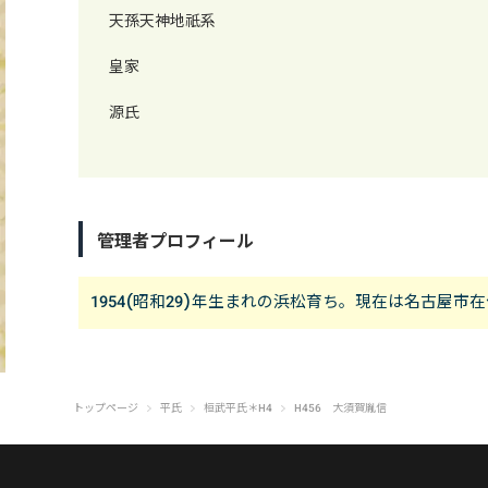
天孫天神地祇系
皇家
源氏
管理者プロフィール
1954(昭和29)年生まれの浜松育ち。現在は名古屋
トップページ
平氏
桓武平氏＊H4
H456 大須賀胤信