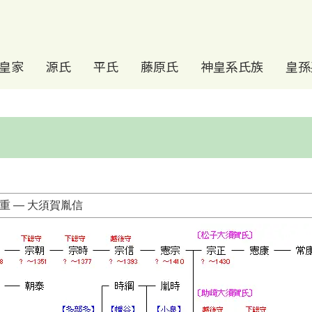
皇家
源氏
平氏
藤原氏
神皇系氏族
皇孫
常重 ― 大須賀胤信