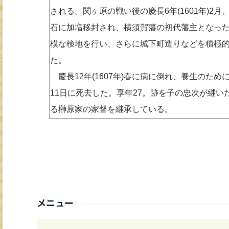
される。関ヶ原の戦い後の慶長6年(1601年)2
石に加増移封され、横須賀藩の初代藩主となった。慶
模な検地を行い、さらに城下町造りなどを積極
た。
慶長12年(1607年)春に病に倒れ、養生のた
11日に死去した。享年27。跡を子の忠次が継
る榊原家の家督を継承している。
メニュー