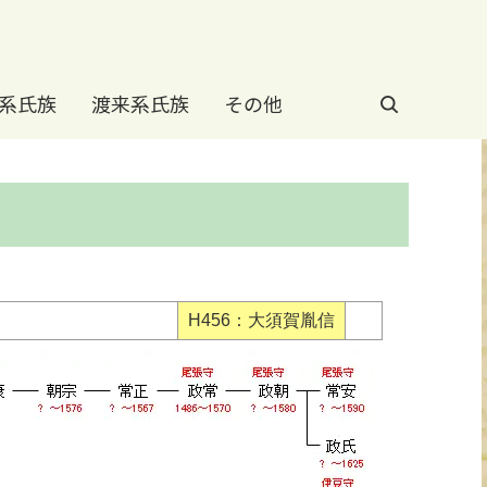
系氏族
渡来系氏族
その他
H456：大須賀胤信