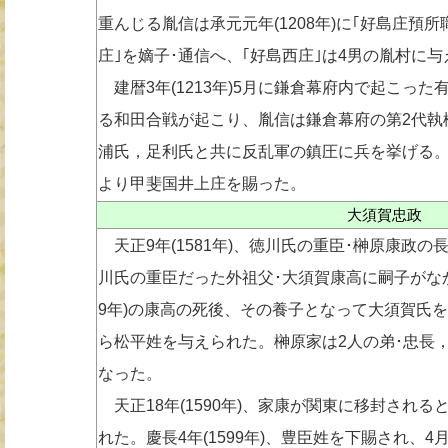
重んじる胤信は承元元年(1208年)に｢好島庄預
庄｣を嫡子･通信へ、｢好島西庄｣は4男の胤村に与
建暦3年(1213年)5月に鎌倉幕府内で起こった
る和田合戦が起こり、胤信は鎌倉幕府の第2代執
浦氏，足利氏と共に反乱軍の鎮圧に兵を挙げる
より甲斐国井上庄を賜った。
大須賀忠政
天正9年(1581年)、徳川氏の重臣･榊原康政
川氏の重臣だった外祖父･大須賀康高に嗣子がなか
9年)の康高の死後、その養子となって大須賀氏
ら松平姓を与えられた。榊原家は2人の弟･忠長
なった。
天正18年(1590年)、家康が関東に移封され
れた。慶長4年(1599年)、豊臣姓を下賜され、4