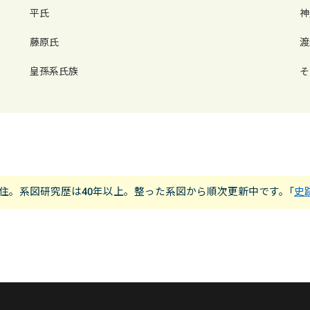
平氏
神
藤原氏
渡
皇孫系氏族
そ
市在住。系図研究歴は40年以上。整った系図から順次更新中です。｢
史