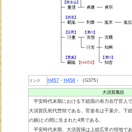
H457
・
H458
・｛G375｝
リンク
大須賀胤信
平安時代末期における下総国の有力在庁官人で
大須賀氏初代惣領である。官途名は千葉介。下総
の娘)との間に生まれた4男である。
平安時代末期、大須賀保は上総広常の領地であ