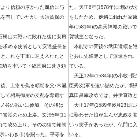
朝より信頼の厚かった胤信に与
た。天正6年(1578年)に甥
地を有していたが、大須賀保の
をしたため、逆鱗に触れた家康
年(1581年)の高天神城の戦い
が石橋山の戦いに敗れた後に安房
賀城主となった。
を求める使者として安達盛長を
本能寺の変後の武田遺領を巡
らとこれを丁重に迎え入れたと
と共に先鋒隊として派遣され
00騎を率いて下総国府に赴き頼
ている。
天正12年(1584年)の小牧
後、上洛を焦る頼朝を父･常胤
臣秀次)軍を追い詰めたが、堀秀
言して相馬御厨の支配を奪還す
真田昌幸攻めでは、井伊直政と
て一ノ谷の戦いに参加、その後は
天正17年(1589年)6月2
中警護のため上洛。文治5年(11
に娶わせた娘が生んだ忠政を
られて攻め上り、その功績で頼朝
いう実子があったが、仏門に入り
福島県いわき市)を賜った。平等を
いる。