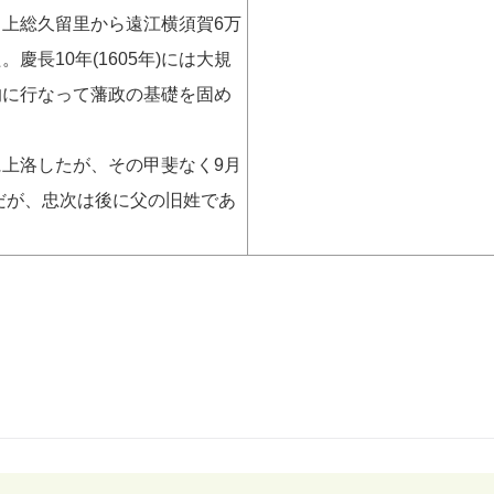
月、上総久留里から遠江横須賀6万
長10年(1605年)には大規
的に行なって藩政の基礎を固め
めに上洛したが、その甲斐なく9月
いだが、忠次は後に父の旧姓であ