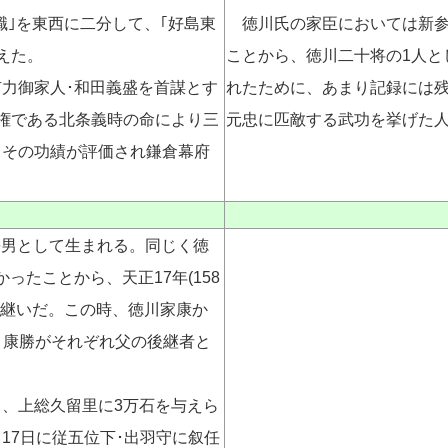
所職｣を東西に二分して、｢好島東
徳川氏の家臣においては新参
えた。
ことから、徳川二十将の1人と
有力御家人･和田義盛を首謀とす
れたために、あまり記録には
権である北条義時の命により三
元忠に匹敵する武功を挙げた
。その功績が評価され鎌倉幕府
の長男として生まれる。同じく徳
ったことから、天正17年(158
を継いだ。この時、徳川家康か
，康勝がそれぞれ父の後継者と
ると、上総久留里に3万石を与えら
月17日に従五位下･出羽守に叙任