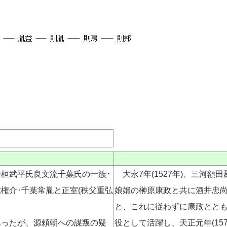
桓武平氏良文流千葉氏の一族･
大永7年(1527年)、三河
権介･千葉常胤と正室(秩父重弘
娘婿の榊原康政と共に酒井忠
と、これに従わずに康政とと
ったが、源頼朝への謀叛の疑
役として活躍し、天正元年(15