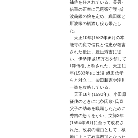
補佐を任されている。長男･
信重の正室に元尾張守護･斯
波義銀の娘を定め、織田家と
斯波家の橋渡し役も果たし
た。
天正10年(1582年)6月の本
能寺の変で信長と信忠が殺害
された後は、豊臣秀吉に従
い、伊勢津城15万石を領して
｢津侍従｣と称された。天正11
年(1583年)には甥･織田信孝
らと対立し、柴田勝家や滝川
一益を攻略している。
天正18年(1590年)、小田原
征伐のときに北条氏政･氏直
父子の助命を嘆願したために
秀吉の怒りをかい、文禄3年
(1594年)9月に至って改易さ
れた。改易の理由として、検
地によって石高増加となった