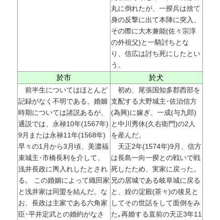
丸に倒れたが、一揆兵は捨て
身の反撃に出て本陣に突入、
その際に大木兼能(佐々宗淳
の外祖父)と一騎討ちとな
り、信広は討ち死にしたとい
う。
於市
於犬
前半生についてはほとんど
初め、尾張国知多郡西部を
記録がなく不明である。婚姻
支配する大野城主･佐治信方
時期については諸説あるが、
(為興)に嫁ぎ、一成(与九郎)
通説では、永禄10年(1567年)
と中川秀休(久右衛門)の2人
9月または永禄11年(1568年)
を産んだ。
早々の1月から3月頃、美濃福
天正2年(1574年)9月、信方
束城主･市橋長利を介して、
は長島一向一揆との戦いで戦
浅井長政に輿入れしたとされ
死したため、実家に戻った。
る。 この婚姻によって織田家
兄の居城である岐阜城に戻る
と浅井家は同盟を結んだ。な
と、姪の淀殿(茶々)の後見と
お、長政は主家である六角家
してその世話をして面倒をみ
臣･平井定武との婚約がなさ
た｡再婚する直前の天正3年11