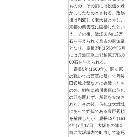
ものの、その割には役儀を疎
かにしたためとされる。改易
後は剃髪して老犬斎と号し、
京都の慈雲院に隠棲したとい
う。その後、近江国内に2万
石を与えられて秀吉の御伽衆
となり、慶長3年(1598年)6月
には丹波国氷上郡柏原3万6,0
00石を与えられる。
慶長5年(1600年)、関ヶ原
の戦いでは西軍に属して丹後
田辺城攻撃などに参戦したも
のの、戦後に徳川家康は信包
の罪を問わず、所領を安堵さ
れた。その後、信包は大坂城
にあって姪孫である豊臣秀頼
を補佐したが、慶長19年(161
4年)7月17日、大坂冬の陣直
前に大坂城内で吐血して急死