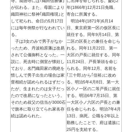
寺。成徳寺には｢織田信勝像｣
に出陣を命じられる。慶応2
が伝わる。また、母親により
年(1866年)12月21日免職、
織田神社に祭神｢織田権現｣と
寄合に所属する。
して祀られ、命日の5月17日
明治4年(1871年)6月14
には毎年例祭が行なわれてい
日、東京府第一区の仮区長に
る。
就任する。同年9月14日、第
子は3女のみで男子がなか
二区の区長との兼任を命じら
ったため、丹波柏原藩は改易
れる。同年11月22日、第一
されて公儀御料となった。一
大区の戸長に就任する。同年
説に、死去時に側室が懐妊し
11月24日、戸長筆頭を命じ
ており、名門織田家の廃絶を
られる。同年12月、名前を
惜しんで男子出生の場合は家
｢三十郎｣から｢信裕｣に改め
督相続が認められるはずだっ
る。明治5年4月8日、第一大
たが、生まれたのは女子だっ
区小ノ一区の二等戸長に就任
たので改易になったという。
する。明治6年7月15日、第
そのため叔父の信当が3000石
一大区小ノ六区の戸長との兼
で旗本に取り立てられ家名存
任を命じられる。明治7年4月
続は認められた。
13日、病死。公職を2年以上
勤務したことで、府は遺族に
25円を支給する。