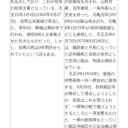
札を出しており、これが信長
の折衝役を任され、山科言
の初見文書となっている。天
継，吉田兼見，一条内基らと
文21年3月3日(1552年3月27
交友を持った。元亀元年(157
日)、信秀は末森城で死去し
0年)の比叡山焼き討ち、元亀
た。享年42。葬儀は萬松寺で
3年(1572年)の岩村城救援な
行われ、僧侶300人を参集さ
どにも参戦した。天正元年4
せた壮大なものだった。しか
月7日(1573年5月18日)に
し、信秀の死は3年間伏せら
は、織田家と不和になってい
れていたという説もある。
た足利義昭と信長の名代とし
て交渉に臨み、和議を締結さ
せている。
天正2年(1574年)、最後の
伊勢長島一向一揆攻めに参加
する。9月29日、長島願証寺
が降伏して退去しようとした
が、信長はこれを受け入れ
ず、一揆勢が船で逃げようと
するところに一斉攻撃をかけ
た。一揆の総指揮をとってい
た願証寺顕忍や三位法橋は弾