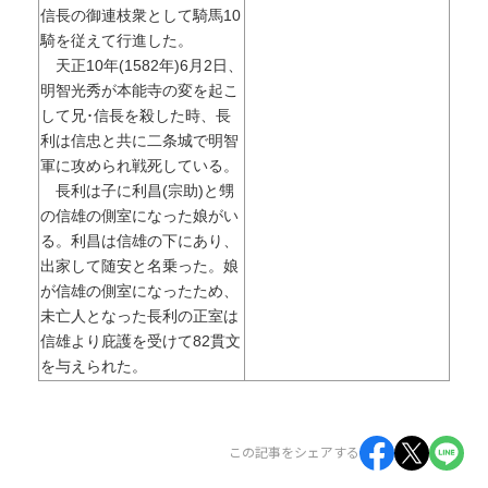
信長の御連枝衆として騎馬10
騎を従えて行進した。
天正10年(1582年)6月2日、
明智光秀が本能寺の変を起こ
して兄･信長を殺した時、長
利は信忠と共に二条城で明智
軍に攻められ戦死している。
長利は子に利昌(宗助)と甥
の信雄の側室になった娘がい
る。利昌は信雄の下にあり、
出家して随安と名乗った。娘
が信雄の側室になったため、
未亡人となった長利の正室は
信雄より庇護を受けて82貫文
を与えられた。
この記事をシェアする