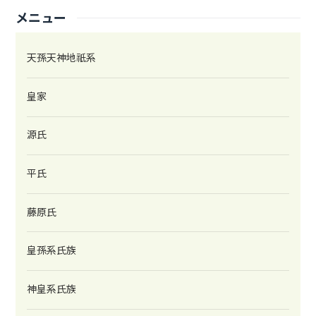
メニュー
天孫天神地祇系
皇家
源氏
平氏
藤原氏
皇孫系氏族
神皇系氏族