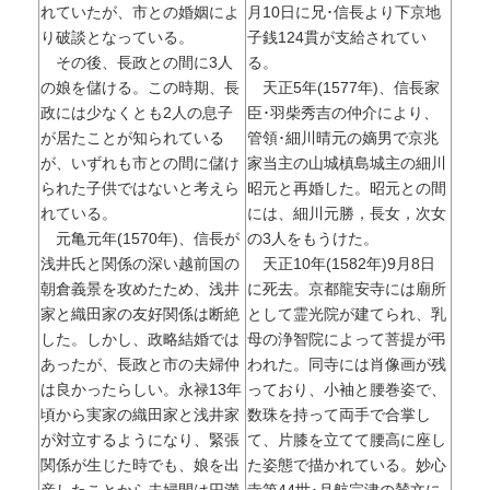
れていたが、市との婚姻によ
月10日に兄･信長より下京地
り破談となっている。
子銭124貫が支給されてい
その後、長政との間に3人
る。
の娘を儲ける。この時期、長
天正5年(1577年)、信長家
政には少なくとも2人の息子
臣･羽柴秀吉の仲介により、
が居たことが知られている
管領･細川晴元の嫡男で京兆
が、いずれも市との間に儲け
家当主の山城槙島城主の細川
られた子供ではないと考えら
昭元と再婚した。昭元との間
れている。
には、細川元勝，長女，次女
元亀元年(1570年)、信長が
の3人をもうけた。
浅井氏と関係の深い越前国の
天正10年(1582年)9月8日
朝倉義景を攻めたため、浅井
に死去。京都龍安寺には廟所
家と織田家の友好関係は断絶
として霊光院が建てられ、乳
した。しかし、政略結婚では
母の浄智院によって菩提が弔
あったが、長政と市の夫婦仲
われた。同寺には肖像画が残
は良かったらしい。永禄13年
っており、小袖と腰巻姿で、
頃から実家の織田家と浅井家
数珠を持って両手で合掌し
が対立するようになり、緊張
て、片膝を立てて腰高に座し
関係が生じた時でも、娘を出
た姿態で描かれている。妙心