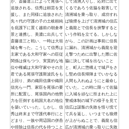
が、斎藤道三によって尾張へ
して清洲入りし、応対に出て
追放される。信秀は頼芸を支
くるであろう佐脇を殺害して
援し、また同様に追放された
清洲城を乗っ取り、成功すれ
先々代の守護の子の土岐頼純
ば狼煙を上げて清洲城の信広
を庇護下に置く越前の朝倉孝
と義龍とで信長を挟撃すると
景と連携し、美濃に出兵して
いう作戦を立てる。しかしな
斎藤道三と戦い、一時は大垣
がら、この計画は事前に信長
城を奪った。こうして信秀は
に漏れ、清洲城から義龍を迎
主家である大和守家への臣従
え撃つために出撃した際に佐
関係は保ちつつ、実質的な地
脇に決して城を出ないこと
位や権威は大和守家やその主
と、町人に惣構えで城戸をさ
君である尾張守護斯波氏をも
し堅め信長帰陣までいかなる
上回り、弟の織田信康や織田
人間も入れぬようにと厳命し
信光ら一門、家臣を尾張の要
ていた。この時に限って佐脇
所に配置し、尾張国内の他勢
に入城を頑なに拒まれた上に
力を圧倒する戦国大名の地位
警戒体制の城下の様子を見て
を築いていった。しかし、信
信広は謀叛の失敗を悟り慌て
秀は終末まで守護代奉行にと
て兵を返し、いつまでも狼煙
どまり、一族や周辺国の併呑
が上がらぬことで、義龍も信
や排除は信長の代を待つこと
広が清洲城の乗っ取りに失敗