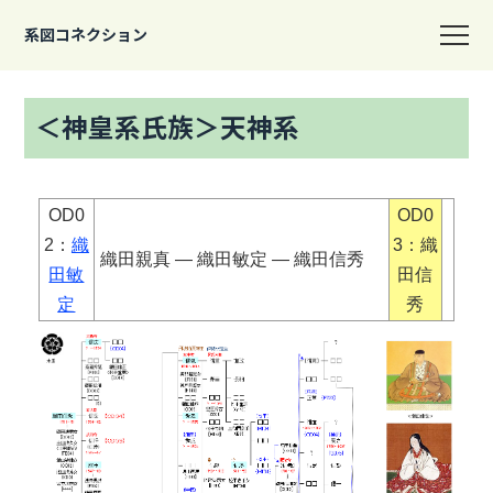
系図コネクション
＜神皇系氏族＞天神系
OD0
OD0
2：
織
3：織
織田親真 ― 織田敏定 ― 織田信秀
田敏
田信
定
秀