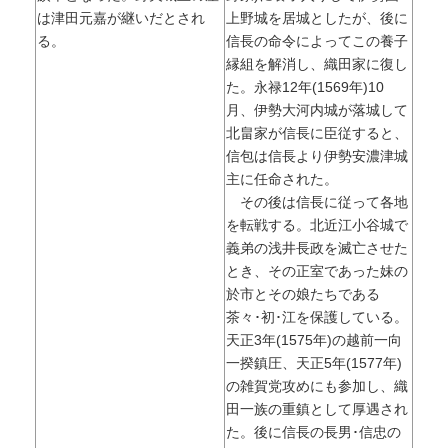
は津田元嘉が継いだとされ
上野城を居城としたが、後に
る。
信長の命令によってこの養子
縁組を解消し、織田家に復し
た。永禄12年(1569年)10
月、伊勢大河内城が落城して
北畠家が信長に臣従すると、
信包は信長より伊勢安濃津城
主に任命された。
その後は信長に従って各地
を転戦する。北近江小谷城で
義弟の浅井長政を滅亡させた
とき、その正室であった妹の
於市とその娘たちである
茶々･初･江を保護している。
天正3年(1575年)の越前一向
一揆鎮圧、天正5年(1577年)
の雑賀党攻めにも参加し、織
田一族の重鎮として厚遇され
た。後に信長の長男･信忠の