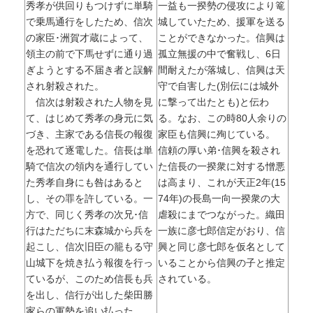
秀孝が供回りもつけずに単騎
一益も一揆勢の侵攻により篭
で乗馬通行をしたため、信次
城していたため、援軍を送る
の家臣･洲賀才蔵によって、
ことができなかった。信興は
領主の前で下馬せずに通り過
孤立無援の中で奮戦し、6日
ぎようとする不届き者と誤解
間耐えたが落城し、信興は天
され射殺された。
守で自害した(別伝には城外
信次は射殺された人物を見
に撃って出たとも)と伝わ
て、はじめて秀孝の身元に気
る。なお、この時80人余りの
づき、主家である信長の報復
家臣も信興に殉じている。
を恐れて逐電した。信長は単
信頼の厚い弟･信興を殺され
騎で信次の領内を通行してい
た信長の一揆衆に対する憎悪
た秀孝自身にも咎はあると
は高まり、これが天正2年(15
し、その罪を許している。一
74年)の長島一向一揆衆の大
方で、同じく秀孝の次兄･信
虐殺にまでつながった。織田
行はただちに末森城から兵を
一族に彦七郎信定がおり、信
起こし、信次旧臣の籠もる守
興と同じ彦七郎を仮名として
山城下を焼き払う報復を行っ
いることから信興の子と推定
ているが、このため信長も兵
されている。
を出し、信行が出した柴田勝
家らの軍勢を追い払った。