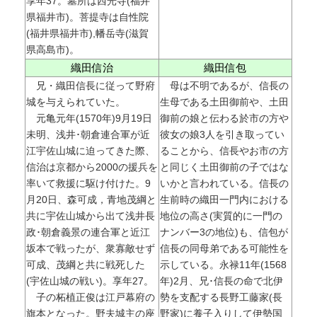
享年37。墓所は西光寺(福井
県福井市)。菩提寺は自性院
(福井県福井市),幡岳寺(滋賀
県高島市)。
織田信治
織田信包
兄・織田信長に従って野府
母は不明であるが、信長の
城を与えられていた。
生母である土田御前や、土田
元亀元年(1570年)9月19日
御前の娘と伝わる於市の方や
未明、浅井･朝倉連合軍が近
彼女の娘3人を引き取ってい
江宇佐山城に迫ってきた際、
ることから、信長やお市の方
信治は京都から2000の援兵を
と同じく土田御前の子ではな
率いて救援に駆け付けた。9
いかと言われている。信長の
月20日、森可成，青地茂綱と
生前時の織田一門内における
共に宇佐山城から出て浅井長
地位の高さ(実質的に一門の
政･朝倉義景の連合軍と近江
ナンバー3の地位)も、信包が
坂本で戦ったが、衆寡敵せず
信長の同母弟である可能性を
可成、茂綱と共に戦死した
示している。永禄11年(1568
(宇佐山城の戦い)。享年27。
年)2月、兄･信長の命で北伊
子の柘植正俊は江戸幕府の
勢を支配する長野工藤家(長
旗本となった。野夫城主の座
野家)に養子入りして伊勢国