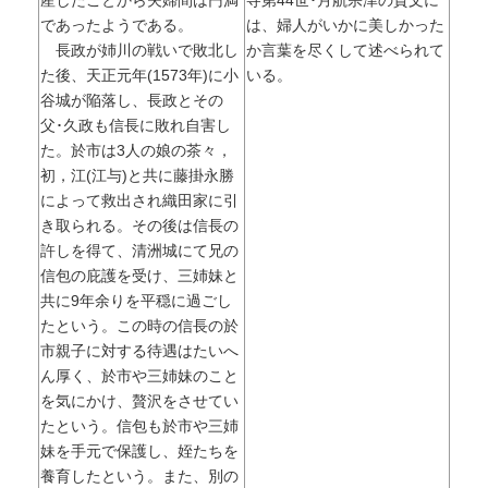
産したことから夫婦間は円満
寺第44世･月航宗津の賛文に
であったようである。
は、婦人がいかに美しかった
長政が姉川の戦いで敗北し
か言葉を尽くして述べられて
た後、天正元年(1573年)に小
いる。
谷城が陥落し、長政とその
父･久政も信長に敗れ自害し
た。於市は3人の娘の茶々，
初，江(江与)と共に藤掛永勝
によって救出され織田家に引
き取られる。その後は信長の
許しを得て、清洲城にて兄の
信包の庇護を受け、三姉妹と
共に9年余りを平穏に過ごし
たという。この時の信長の於
市親子に対する待遇はたいへ
ん厚く、於市や三姉妹のこと
を気にかけ、贅沢をさせてい
たという。信包も於市や三姉
妹を手元で保護し、姪たちを
養育したという。また、別の