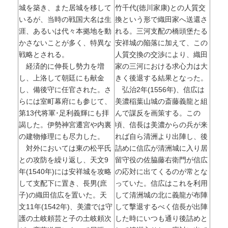
城を築き、また居城を移して
竹千代(徳川家康)との人質交
いるが、当時の戦国大名は生
換という形で織田家へ送還さ
涯、あるいは代々本拠地を動
れる。三河支配の橋頭堡たる
かさないことが多く、特異な
安祥城の陥落に加えて、この
戦略とされる。
人質交換の交渉により、織田
経済的に伸長し勢力を増
家の三河における求心力は大
し、上洛して朝廷にも献金
きく後退する結果となった。
し、備後守に任官された。さ
弘治2年(1556年)、信広は
らには室町幕府にも参じて、
美濃稲葉山城の斎藤義龍と組
第13代将軍･足利義輝にも拝
んで謀反を画策する。この
謁した。伊勢神宮遷宮や内裏
頃、信長は美濃からの兵が来
の建物修理にも尽力した。
れば自ら清洲より出陣し、後
対外においては東の松平氏
詰めに信広が清洲城に入り居
との攻防を繰り返し、天文9
留守役の佐脇藤右衛門が信広
年(1540年)には安祥城を攻略
の応対に出てくるのが常とな
して支配下に置き、長男(庶
っていた。信広はこれを利用
子)の織田信広を置いた。天
して清洲城の北に義龍が布陣
文11年(1542年)、美濃では守
して撃退するべく信長が出陣
護の土岐頼芸と子の土岐頼次
した時にいつも通り後詰めと