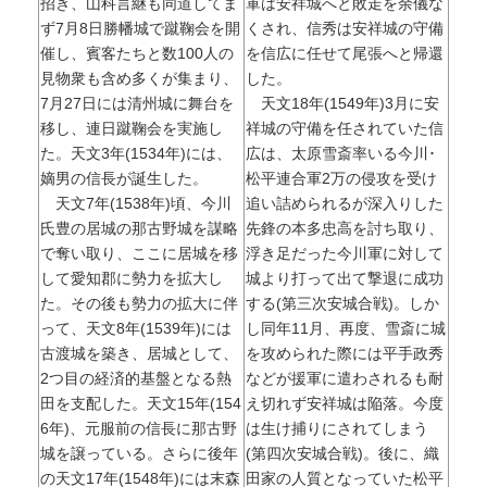
招き、山科言継も同道してま
軍は安祥城へと敗走を余儀な
ず7月8日勝幡城で蹴鞠会を開
くされ、信秀は安祥城の守備
催し、賓客たちと数100人の
を信広に任せて尾張へと帰還
見物衆も含め多くが集まり、
した。
7月27日には清州城に舞台を
天文18年(1549年)3月に安
移し、連日蹴鞠会を実施し
祥城の守備を任されていた信
た。天文3年(1534年)には、
広は、太原雪斎率いる今川･
嫡男の信長が誕生した。
松平連合軍2万の侵攻を受け
天文7年(1538年)頃、今川
追い詰められるが深入りした
氏豊の居城の那古野城を謀略
先鋒の本多忠高を討ち取り、
で奪い取り、ここに居城を移
浮き足だった今川軍に対して
して愛知郡に勢力を拡大し
城より打って出て撃退に成功
た。その後も勢力の拡大に伴
する(第三次安城合戦)。しか
って、天文8年(1539年)には
し同年11月、再度、雪斎に城
古渡城を築き、居城として、
を攻められた際には平手政秀
2つ目の経済的基盤となる熱
などが援軍に遣わされるも耐
田を支配した。天文15年(154
え切れず安祥城は陥落。今度
6年)、元服前の信長に那古野
は生け捕りにされてしまう
城を譲っている。さらに後年
(第四次安城合戦)。後に、織
の天文17年(1548年)には末森
田家の人質となっていた松平