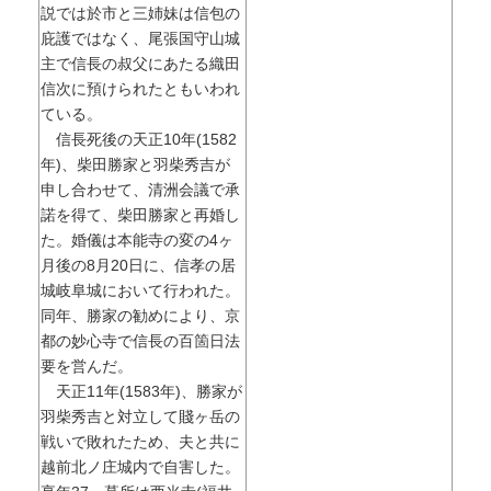
説では於市と三姉妹は信包の
庇護ではなく、尾張国守山城
主で信長の叔父にあたる織田
信次に預けられたともいわれ
ている。
信長死後の天正10年(1582
年)、柴田勝家と羽柴秀吉が
申し合わせて、清洲会議で承
諾を得て、柴田勝家と再婚し
た。婚儀は本能寺の変の4ヶ
月後の8月20日に、信孝の居
城岐阜城において行われた。
同年、勝家の勧めにより、京
都の妙心寺で信長の百箇日法
要を営んだ。
天正11年(1583年)、勝家が
羽柴秀吉と対立して賤ヶ岳の
戦いで敗れたため、夫と共に
越前北ノ庄城内で自害した。