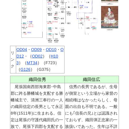
OD04
・
OD09
・
OD10
・
O
リ
D12
・｛
OD02
｝｛
H10
ン
3
｝｛
MT34
｝｛F723｝
ク
｛
G126
｝｛G375｝
織田信秀
織田信広
尾張国南西部海東郡･中島
信秀の長男であるが、生母
郡に跨る勝幡城を支配する勝
が側室という立場から家督の
幡城主で、清洲三奉行の一人
相続権はなかったらしく、母
の織田信定の長男として永正
親の出自も不明である。一般
8年(1511年)に生まれる。信
にも｢信長の兄｣とは認識され
定は尾張の守護代織田氏の一
ておらず、織田弾正忠家の一
族で、尾張下四郡を支配する
族扱いであった。生年は不詳