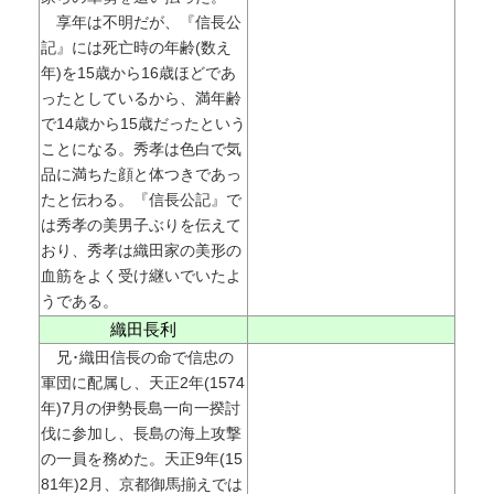
享年は不明だが、『信長公
記』には死亡時の年齢(数え
年)を15歳から16歳ほどであ
ったとしているから、満年齢
で14歳から15歳だったという
ことになる。秀孝は色白で気
品に満ちた顔と体つきであっ
たと伝わる。『信長公記』で
は秀孝の美男子ぶりを伝えて
おり、秀孝は織田家の美形の
血筋をよく受け継いでいたよ
うである。
織田長利
兄･織田信長の命で信忠の
軍団に配属し、天正2年(1574
年)7月の伊勢長島一向一揆討
伐に参加し、長島の海上攻撃
の一員を務めた。天正9年(15
81年)2月、京都御馬揃えでは