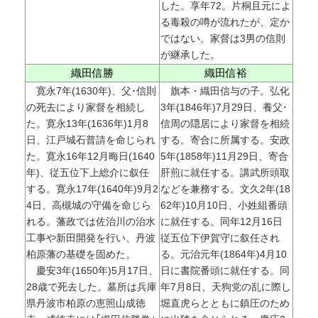
した。享年72。片桐且元によ
る毒殺の噂が流れたが、定か
ではない。家督は3男の信則
が継承した。
織田信勝
織田信裕
寛永7年(1630年)、父･信則
旗本・織田信与の子。弘化
の死去により家督を相続し
3年(1846年)7月29日、養父･
た。寛永13年(1636年)1月8
信周の隠居により家督を相続
日、江戸城石普請を命じられ
する。寄合に所属する。安政
た。寛永16年12月晦日(1640
5年(1858年)11月29日、寄合
年)、従五位下上総介に叙任
肝煎に就任する。講武所頭取
する。寛永17年(1640年)9月2
などを兼務する。文久2年(18
4日、高槻城の守備を命じら
62年)10月10日、小姓組番頭
れる。藩政では佐治川の治水
に就任する。同年12月16日
工事や新田開発を行い、丹波
従五位下伊賀守に叙任され
柏原藩の基礎を固めた。
る。元治元年(1864年)4月10
慶安3年(1650年)5月17日、
日に書院番頭に就任する。同
28歳で死去した。墓所は兵庫
年7月8日、天狗党の乱に際し
県丹波市柏原の恵照山成徳
堀直虎らとともに鎮圧のため