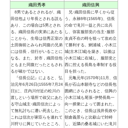
織田秀孝
織田信興
8男であるとされるが、織
兄･織田信長に早くから従
田信包より年長とされる説も
う。永禄8年(1565年)、信長
あり、この場合は5男とされ
の命で滝川一益と共に出兵
る。織田信長の実弟にあたる
し、弥富服部党の当主･服部
ことから、生母は信秀正室の
友貞不在の時を狙って攻め立
土田御前とみられ同腹の兄弟
て勝利する。鯏浦城，小木江
には信長，信行がいることに
城(古木江城)を築き、以後は
なる。また、於市，織田信包
小木江城に在城し、服部党と
ともまた同腹だったともされ
西に控える長島を牽制する役
るが確かではない。
目を担った。
『信長公記』によると、弘
元亀元年(1570年)11月、信
治元年6月26日(1555年7月24
長が石山本願寺などの信長包
日)に、庄内川付近の松川の
囲網にさらされると、信興の
渡しという場所で叔父にあた
小木江城も尾張･伊勢長島一
る守山城主･織田信次によっ
向一揆衆によって囲まれた。
て無礼討ちに遭い死去した。
このとき、信長は浅井長政や
これは信次が家臣らを連れて
朝倉義景らと比叡山で対峙
川狩りに興じていたところ、
し、近隣の桑名城にいた滝川