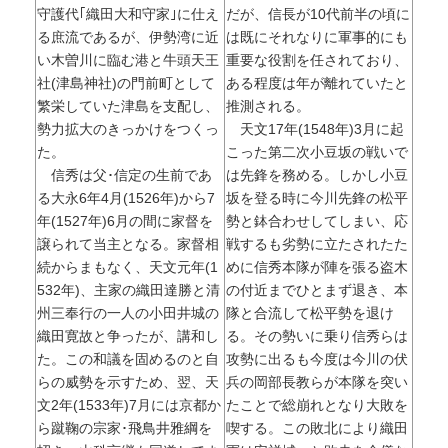
守護代｢織田大和守家｣に仕え
だが、信長が10代前半の頃に
る庶流であるが、伊勢湾に近
は既にそれなりに軍事的にも
い木曽川に臨む港と牛頭天王
重要な役割を任されており、
社(津島神社)の門前町として
ある程度は年が離れていたと
繁栄していた津島を支配し、
推測される。
勢力拡大のきっかけをつくっ
天文17年(1548年)3月に起
た。
こった第二次小豆坂の戦いで
信秀は父･信定の生前であ
は先鋒を務める。しかし小豆
る大永6年4月(1526年)から7
坂を登る時に今川先鋒の松平
年(1527年)6月の間に家督を
勢と鉢合わせしてしまい、応
譲られて当主となる。家督相
戦するも劣勢に立たされたた
続からまもなく、天文元年(1
めに信秀本隊が陣を張る盗木
532年)、主家の織田達勝と清
の付近までひとまず退き、本
州三奉行の一人の小田井城の
隊と合流して松平勢を退け
織田寛故と争ったが、講和し
る。その勢いに乗り信秀らは
た。この和議を固めるのと自
攻勢に出るも今度は今川の伏
らの威勢を示すため、翌、天
兵の岡部長教らが本隊を突い
文2年(1533年)7月には京都か
たことで総崩れとなり大敗を
ら蹴鞠の宗家･飛鳥井雅綱を
喫する。この敗北により織田