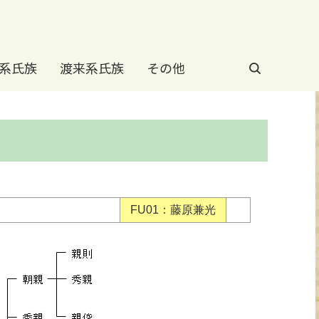
系氏族
渡来系氏族
その他
FU01：藤原兼光