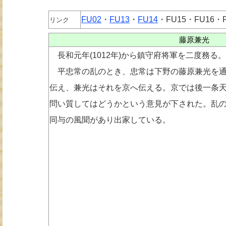
FU02
・
FU13
・
FU14
・FU15・FU16・F
リンク
藤原兼光
長和元年(1012年)から鎮守府将軍を二度務る。
平忠常の乱のとき、忠常は下野の藤原兼光を通
伝え、兼光はそれを京へ伝える。京では後一条
問い質してはどうかという意見が下された。乱
同与の風聞があり出家している。