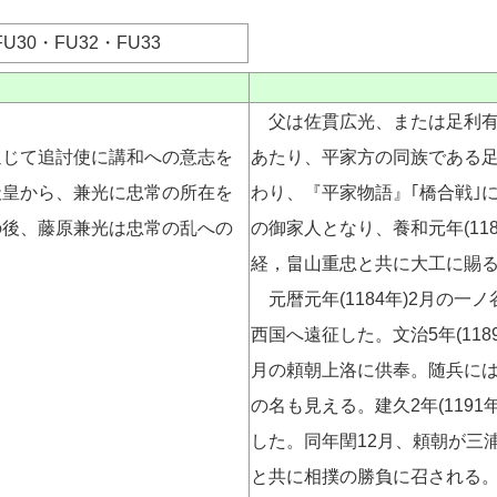
U30・FU32・FU33
父は佐貫広光、または足利有綱と
じて追討使に講和への意志を
あたり、平家方の同族である足
天皇から、兼光に忠常の所在を
わり、『平家物語』｢橋合戦｣
の後、藤原兼光は忠常の乱への
の御家人となり、養和元年(11
経，畠山重忠と共に大工に賜
元暦元年(1184年)2月の
西国へ遠征した。文治5年(1189
月の頼朝上洛に供奉。随兵に
の名も見える。建久2年(119
した。同年閏12月、頼朝が三
と共に相撲の勝負に召される。建