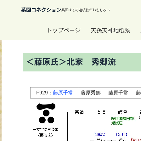
系図コネクション
トップページ
天孫天神地祇系
＜藤原氏＞北家 秀郷流
F929：
藤原千常
藤原秀郷 ― 藤原千常 ― 