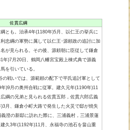
佐貫広綱
も。治承4年(1180年)5月、以仁王の挙兵に
利忠綱の軍勢に属して以仁王･源頼政の追討に加
に名が見られる。その後、源頼朝に臣従して鎌倉
81年)7月20日、鶴岡八幡宮宝殿上棟式典で源義
る馬を引いている。
一ノ谷の戦いでは、源範頼の配下で平氏追討軍として
年)9月の奥州合戦に従軍。建久元年(1190年)11
は広綱の兄弟と見られる佐貫五郎，佐貫六郎広義
1年)3月、鎌倉小町大路で発生した火災で邸が焼失
浦義澄の新邸に訪れた際に、三浦義村，三浦景蓮
久3年(1192年)11月、永福寺の池石を畠山重