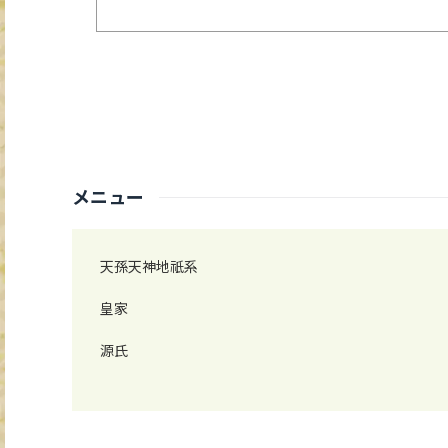
メニュー
天孫天神地祇系
皇家
源氏