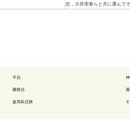
忠，大井実春らと共に運んで
平氏
神
藤原氏
渡
皇孫系氏族
そ