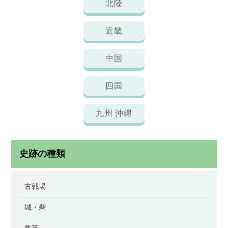
北陸
近畿
中国
四国
九州 沖縄
史跡の種類
古戦場
城・砦
集落