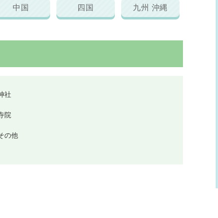
中国
四国
九州 沖縄
神社
寺院
その他