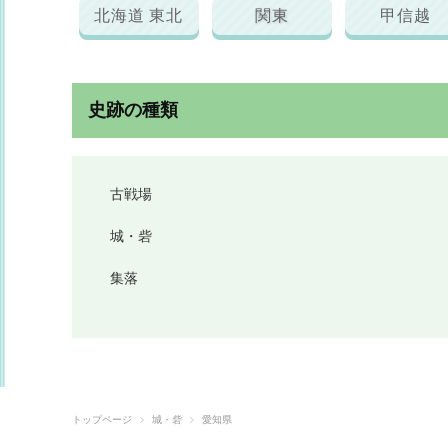
北海道 東北
関東
甲信越
史跡の種類
古戦場
城・砦
集落
トップページ
城・砦
愛知県