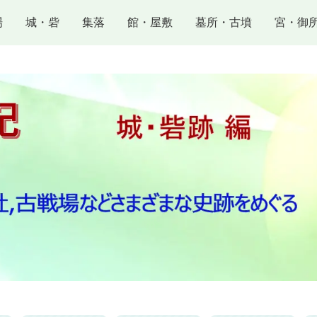
場
城・砦
集落
館・屋敷
墓所・古墳
宮・御