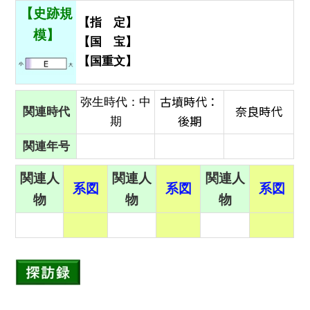
【史跡規
【指 定】
模】
【国 宝】
【国重文】
古墳時代：
弥生時代：中
奈良時代
関連時代
後期
期
関連年号
関連人
関連人
関連人
系図
系図
系図
物
物
物
4