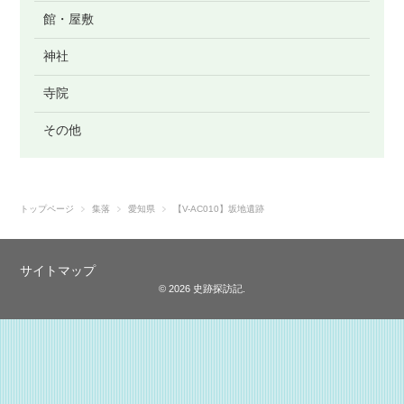
館・屋敷
神社
寺院
その他
トップページ
集落
愛知県
【V-AC010】坂地遺跡
サイトマップ
© 2026 史跡探訪記.