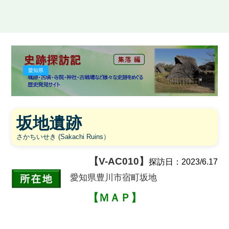
史跡探訪記
愛知県
坂地遺跡
さかちいせき (Sakachi Ruins）
【V-AC010】
探訪日：2023/6.17
愛知県豊川市宿町坂地
【ＭＡＰ】