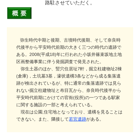
路駐させていただく。
弥生時代中期と後期、古墳時代後期、そして奈良時
代後半から平安時代前期の大きく三つの時代の遺跡で
ある。2008(平成18)年に行われた小坂井篠束坂地土地
区画整備事業に伴う発掘調査で発見された。
弥生土器のほか、竪穴住居址7軒，掘立柱建物址2棟
(倉庫)，土坑墓3基，濠状遺構3条などから成る集落遺
跡が検出されているが、特に通常の集落遺跡では見ら
れない掘立柱建物址と布目瓦から、奈良時代後半から
平安時代前期にかけての官衙(役所)の一つである駅家
に関する施設の一部と考えられている。
現在は公園,住宅地となっており、遺構を見ることは
できない。また、隣接して
若宮遺跡
がある。