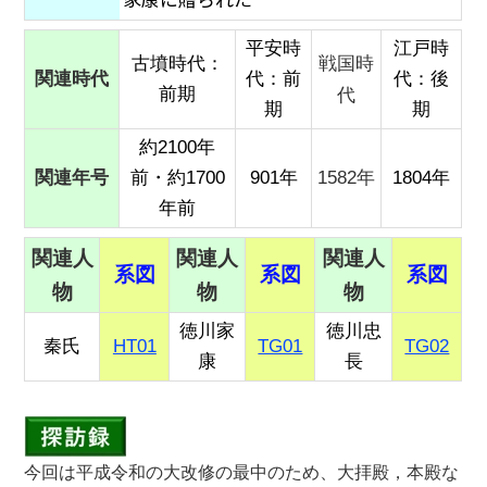
平安時
江戸時
戦国時
古墳時代：
関連時代
代：前
代：後
前期
代
期
期
約2100年
関連年号
1582年
前・約1700
901年
1804年
年前
関連人
関連人
関連人
系図
系図
系図
物
物
物
徳川家
徳川忠
秦氏
HT01
TG01
TG02
康
長
今回は平成令和の大改修の最中のため、大拝殿，本殿な