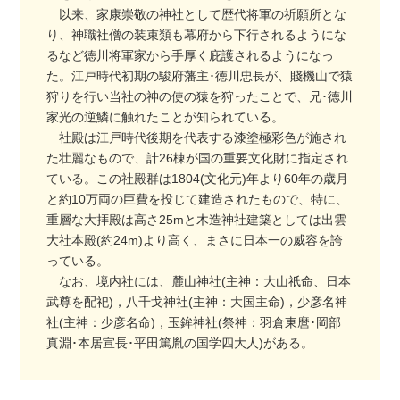
以来、家康崇敬の神社として歴代将軍の祈願所とな
り、神職社僧の装束類も幕府から下行されるようにな
るなど徳川将軍家から手厚く庇護されるようになっ
た。江戸時代初期の駿府藩主･徳川忠長が、賤機山で猿
狩りを行い当社の神の使の猿を狩ったことで、兄･徳川
家光の逆鱗に触れたことが知られている。
社殿は江戸時代後期を代表する漆塗極彩色が施され
た壮麗なもので、計26棟が国の重要文化財に指定され
ている。この社殿群は1804(文化元)年より60年の歳月
と約10万両の巨費を投じて建造されたもので、特に、
重層な大拝殿は高さ25mと木造神社建築としては出雲
大社本殿(約24m)より高く、まさに日本一の威容を誇
っている。
なお、境内社には、麓山神社(主神：大山祇命、日本
武尊を配祀)，八千戈神社(主神：大国主命)，少彦名神
社(主神：少彦名命)，玉鉾神社(祭神：羽倉東麿･岡部
真淵･本居宣長･平田篤胤の国学四大人)がある。