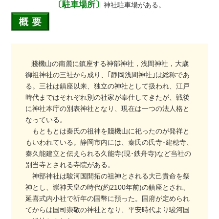
〔駐車場所〕
神社駐車場がある。
賤機山の南麓に鎮座する神部神社，浅間神社，大歳
御祖神社の三社から成り、｢静岡浅間神社｣は総称であ
る。三社は鎮座以来、独立の神社として扱われ、江戸
時代まではそれぞれ別の社家が奉仕してきたが、戦後
に神社本庁の別表神社となり、現在は一つの法人格と
なっている。
もともとは秦氏の祖神を賤機山に祀ったのが発祥と
もいわれている。静岡市内には、秦氏の氏寺･建穂寺、
秦久能建立と伝えられる久能寺(現･鉄舟寺)など当社の
別当寺とされる寺院がある。
神部神社は駿河国開拓の祖神とされる大己貴命を祭
神とし、崇神天皇の時代(約2100年前)の鎮座とされ、
延喜式内小社で祈年の国幣に預った。国府が定められ
てからは国司崇敬の神社となり、平安時代より駿河国