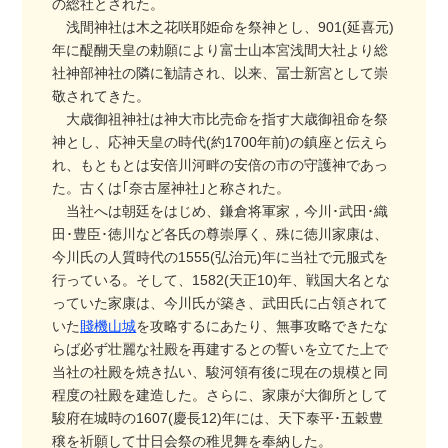
の総社とされた。
浅間神社は木之花咲耶姫命を祭神とし、901(延喜元)
年に醍醐天皇の勅願により富士山本宮浅間大社より総
社神部神社の隣に勧請され、以来、冨士新宮として崇
敬されてきた。
大歳御祖神社は神大市比売命を指す大歳御祖命を祭
神とし、応神天皇の時代(約1700年前)の鎮座と伝えら
れ、もともとは安倍川河畔の安倍の市の守護神であっ
た。古くは｢奈古屋神社｣と称された。
当社へは朝廷をはじめ、鎌倉将軍家，今川･武田･織
田･豊臣･徳川など各氏の尊崇厚く、殊に徳川家康は、
今川氏の人質時代の1555(弘治元)年に当社で元服式を
行っている。そして、1582(天正10)年、戦国大名とな
っていた家康は、今川氏が築き、武田氏に占領されて
いた
賤機山城
を攻略するにあたり、無事攻略できたな
らば必ず壮麗な社殿を再建するとの誓いを立てた上で
当社の社殿を焼き払い、駿河領有後に現在の規模と同
程度の社殿を建造した。さらに、家康が大御所として
駿府在城時の1607(慶長12)年には、天下泰平･五穀豊
穣を祈願して廿日会祭の稚児舞を奉納した。