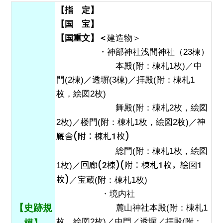
【指 定】
【国 宝】
【国重文】＜
建造物＞
・神部神社浅間神社（23棟）
本殿(附：棟札1枚)／中
門(2棟)／透塀(3棟)／拝殿(附：棟札1
枚，絵図2枚)
舞殿(附：棟札2枚，絵図
神
2枚)／楼門(附：棟札1枚，絵図2枚)／
厩舎(附：棟札1枚)
総門(附：棟札1枚，絵図
回廊(2棟)(附：棟札1枚，絵図1
1枚)／
枚)
／宝蔵(附：棟札1枚)
・
境内社
【史跡規
麓山神社本殿(附：棟札1
枚，絵図2枚)／中門／透塀／拝殿(附：