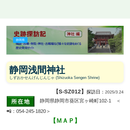
史跡探訪記
静岡県
静岡浅間神社
しずおかせんげんじんじゃ (Shizuoka Sengen Shrine)
【S-SZ012】
探訪日：
2025/3.24
静岡県静岡市葵区宮ヶ崎町102-1 ＜
📲
：054-245-1820＞
【ＭＡＰ】