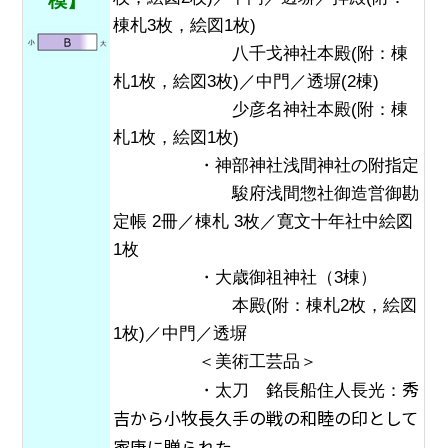
模】
棟札3枚，絵図1枚)
八千戈神社本殿(附：棟
札1枚，絵図3枚)／中門／透塀(2棟)
少彦名神社本殿(附：棟
札1枚，絵図1枚)
・神部神社浅間神社の附指定
駿府浅間惣社御造営御勘
定帳 2冊／棟札 3枚／寛文十年社中絵図
1枚
・大歳御祖神社（3棟）
本殿(附：棟札2枚，絵図
1枚)／中門／透塀
＜美術工芸品＞
秀
・太刀 銘長船住人長光：
吉から
小牧長久手の戦の和睦の印として
家康に贈られた