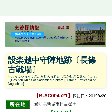
史跡探訪記
【B-AC004】長篠古戦場
設楽越中守陣地跡〔長篠
古戦場〕
したらえっちゅうのかみじんちあと〔ながしのこせんじょう〕
（Position Ruins of Sadamichi Shitara [Historic Battlefield of
Nagashino]）
【B-AC004a21】
探訪日：
2019/4/20
愛知県新城市日吉樋田