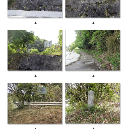
▲
▲
▲
▲
▲
▲