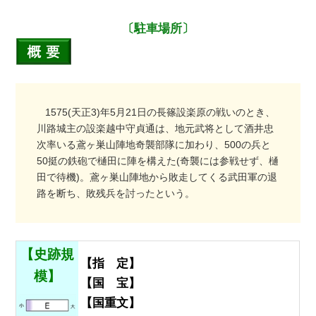
〔駐車場所〕
1575(天正3)年5月21日の長篠設楽原の戦いのとき、
川路城主の設楽越中守貞通は、地元武将として酒井忠
次率いる鳶ヶ巣山陣地奇襲部隊に加わり、500の兵と
50挺の鉄砲で樋田に陣を構えた(奇襲には参戦せず、樋
田で待機)。鳶ヶ巣山陣地から敗走してくる武田軍の退
路を断ち、敗残兵を討ったという。
【史跡規
【指 定】
模】
【国 宝】
【国重文】