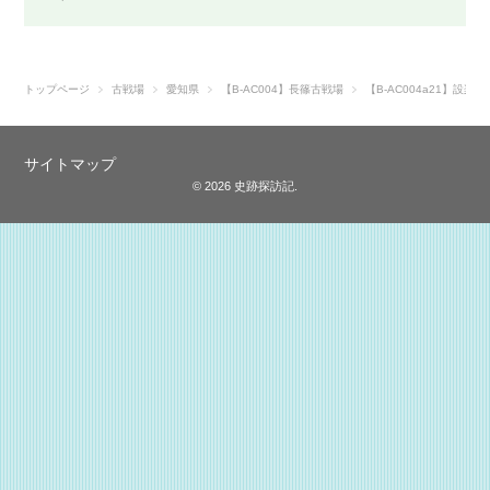
トップページ
古戦場
愛知県
【B-AC004】長篠古戦場
【B-AC004a21】設
サイトマップ
© 2026 史跡探訪記.