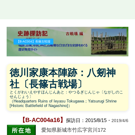
史跡探訪記
【B-AC004】長篠古戦場
徳川家康本陣跡：八剱神
社〔長篠古戦場〕
とくがわいえやすほんじんあと：やつるぎじんじゃ〔ながしのこ
せんじょう〕
（Headquarters Ruins of Ieyasu Tokugawa；Yatsurugi Shrine
[Historic Battlefield of Nagashino]）
【B-AC004a16】
探訪日：
2015/8/15・
2019/4/6
愛知県新城市竹広字宮川172