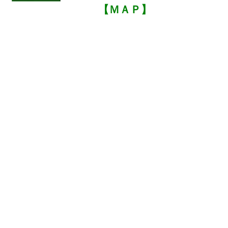
【ＭＡＰ】