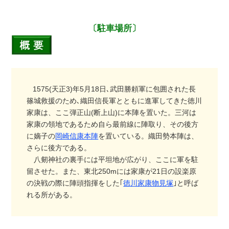
〔駐車場所〕
1575(天正3)年5月18日､武田勝頼軍に包囲された長
篠城救援のため､織田信長軍とともに進軍してきた徳川
家康は、ここ弾正山(断上山)に本陣を置いた。三河は
家康の領地であるため自ら最前線に陣取り、その後方
に嫡子の
岡崎信康本陣
を置いている。織田勢本陣は、
さらに後方である。
八剱神社の裏手には平坦地が広がり、ここに軍を駐
留させた。また、東北250mには家康が21日の設楽原
の決戦の際に陣頭指揮をした｢
徳川家康物見塚
｣と呼ば
れる所がある。