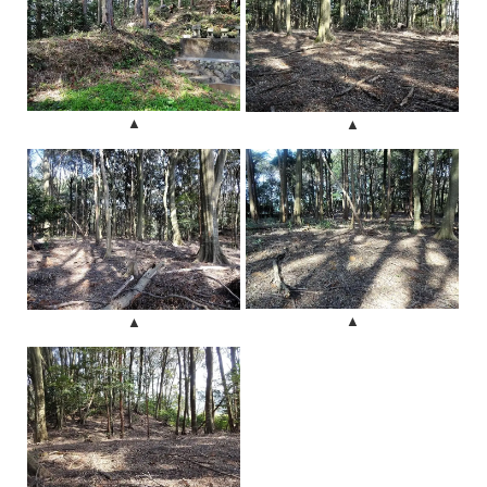
▲
▲
▲
▲