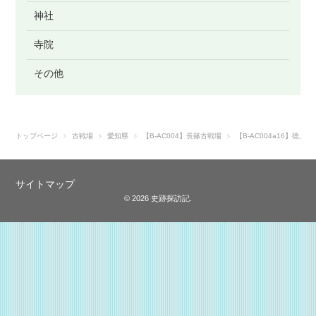
神社
寺院
その他
トップページ
古戦場
愛知県
【B-AC004】長篠古戦場
【B-AC004a16】
サイトマップ
© 2026 史跡探訪記.