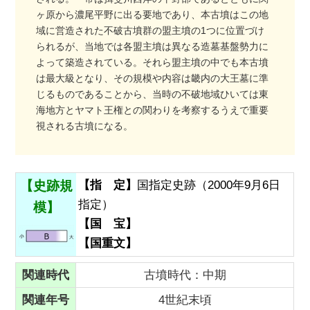
ヶ原から濃尾平野に出る要地であり、本古墳はこの地
域に営造された不破古墳群の盟主墳の1つに位置づけ
られるが、当地では各盟主墳は異なる造墓基盤勢力に
よって築造されている。それら盟主墳の中でも本古墳
は最大級となり、その規模や内容は畿内の大王墓に準
じるものであることから、当時の不破地域ひいては東
海地方とヤマト王権との関わりを考察するうえで重要
視される古墳になる。
【史跡規
【指 定】
国指定史跡（2000年9月6日
指定）
模】
【国 宝】
【国重文】
関連時代
古墳時代：中期
関連年号
4世紀末頃