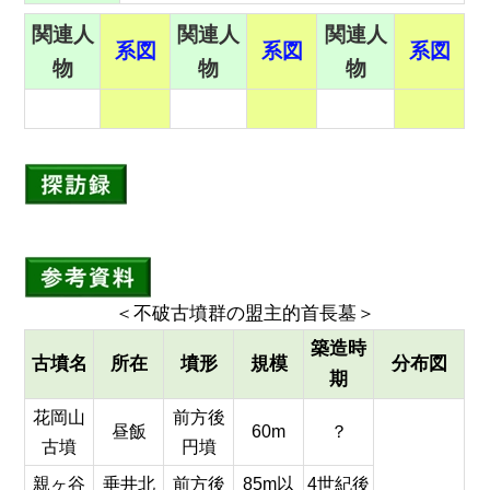
関連人
関連人
関連人
系図
系図
系図
物
物
物
八
＜不破古墳群の盟主的首長墓＞
築造時
古墳名
所在
墳形
規模
分布図
期
花岡山
前方後
昼飯
60m
？
古墳
円墳
親ヶ谷
垂井北
前方後
85m以
4世紀後