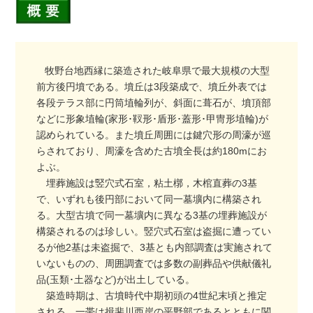
牧野台地西縁に築造された岐阜県で最大規模の大型
前方後円墳である。墳丘は3段築成で、墳丘外表では
各段テラス部に円筒埴輪列が、斜面に葺石が、墳頂部
などに形象埴輪(家形･靫形･盾形･蓋形･甲冑形埴輪)が
認められている。また墳丘周囲には鍵穴形の周濠が巡
らされており、周濠を含めた古墳全長は約180mにお
よぶ。
埋葬施設は竪穴式石室，粘土槨，木棺直葬の3基
で、いずれも後円部において同一墓壙内に構築され
る。大型古墳で同一墓壙内に異なる3基の埋葬施設が
構築されるのは珍しい。竪穴式石室は盗掘に遭ってい
るが他2基は未盗掘で、3基とも内部調査は実施されて
いないものの、周囲調査では多数の副葬品や供献儀礼
品(玉類･土器など)が出土している。
築造時期は、古墳時代中期初頭の4世紀末頃と推定
される。一帯は揖斐川西岸の平野部であるとともに関