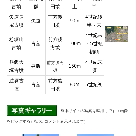
古墳
群
円墳
上
半
矢道長
前方後
4世紀後
矢道
90m
塚古墳
円墳
半～末
4世紀末
粉糠山
前方後
青墓
100m
～5世紀
古墳
方墳
初頭
昼飯大
4世紀末
前方後円
昼飯
150m
墳
塚古墳
頃
遊塚古
前方後
青墓
80m
5世紀初
墳
円墳
※本サイトの写真は転用可です（画像
をピックすると拡大､コメント表示されます）