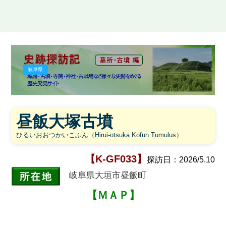
史跡探訪記
岐阜県
昼飯大塚古墳
ひるいおおつかいこふん（Hirui-otsuka Kofun Tumulus）
【K-GF033】
探訪日：
2026/5.10
岐阜県大垣市昼飯町
【ＭＡＰ】