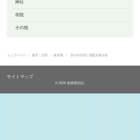
神社
寺院
その他
トップページ
墓所・古墳
岐阜県
【K-GF033】昼飯大塚古墳
サイトマップ
© 2026 史跡探訪記.