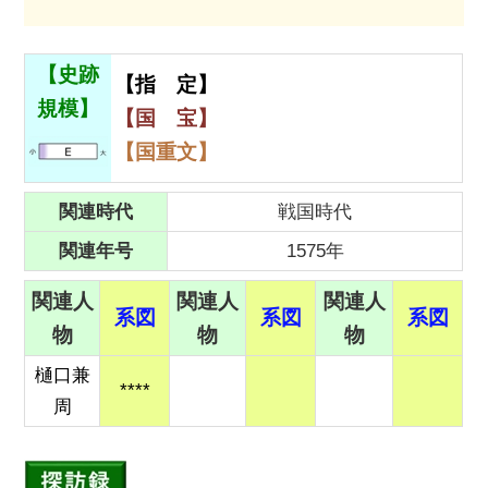
【史跡
【指 定】
規模】
【国 宝】
【国重文】
関連時代
戦国時代
関連年号
1575年
関連人
関連人
関連人
系図
系図
系図
物
物
物
樋口兼
****
周