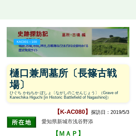
史跡探訪記
KAC001～100
樋口兼周墓所〔長篠古戦
場〕
ひぐち かねちか ぼしょ〔ながしのこせんじょう〕（Grave of
Kanechika Higuchi [in Historic Battlefield of Nagashino]）
【K-AC080】
探訪日：
2019/5/3
愛知県新城市浅谷野添
【ＭＡＰ】