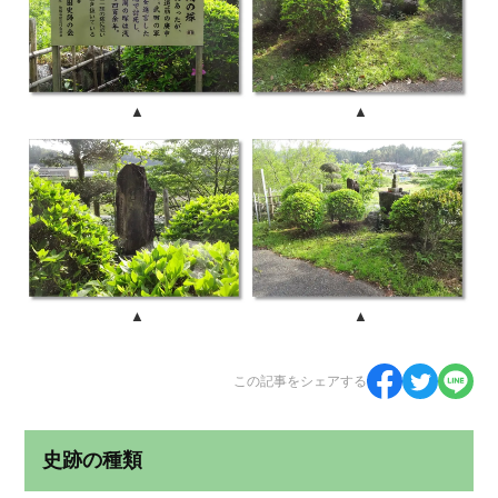
▲
▲
▲
▲
この記事をシェアする
史跡の種類