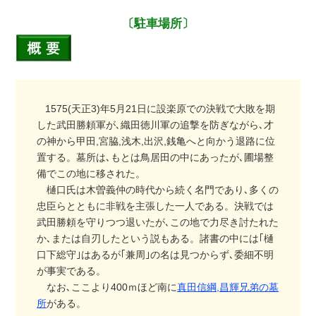
〔駐車場所〕
1575(天正3)年5月21日に設楽原での決戦で大敗を期
した武田勝頼軍が､織田徳川軍の追撃を防ぎながら､才
の神から甲田,宮脇,浅木,出沢,銭亀へと向かう退路に位
置する。墓所は､もとは鳥居田の中にあったが､圃場整
備でこの地に移された。
樋口氏は木曽義仲の時代から続く名門であり､多くの
忠臣らとともに非戦を主張した一人である。決戦では
武田勝頼を守りつつ退いたが､この地で力尽き討たれた
か､または自刃したという説もある。諸書の中には｢樋
口下総守｣はあるが｢兼周｣の名は見つからず､委細不明
が事実である。
なお､ここより400ｍほど南に
真田信綱,昌輝兄弟の墓
所
がある。