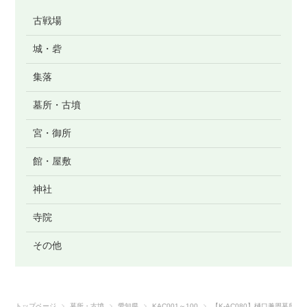
古戦場
城・砦
集落
墓所・古墳
宮・御所
館・屋敷
神社
寺院
その他
トップページ
墓所・古墳
愛知県
KAC001～100
【K-AC080】樋口兼周墓所