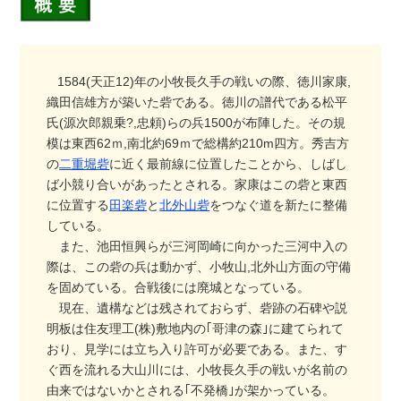
1584(天正12)年の小牧長久手の戦いの際、徳川家康,
織田信雄方が築いた砦である。徳川の譜代である松平
氏(源次郎親乗?,忠頼)らの兵1500が布陣した。その規
模は東西62ｍ,南北約69ｍで総構約210m四方。秀吉方
の
二重堀砦
に近く最前線に位置したことから、しばし
ば小競り合いがあったとされる。家康はこの砦と東西
に位置する
田楽砦
と
北外山砦
をつなぐ道を新たに整備
している。
また、池田恒興らが三河岡崎に向かった三河中入の
際は、この砦の兵は動かず、小牧山,北外山方面の守備
を固めている。合戦後には廃城となっている。
現在、遺構などは残されておらず、砦跡の石碑や説
明板は住友理工(株)敷地内の｢哥津の森｣に建てられて
おり、見学には立ち入り許可が必要である。また、す
ぐ西を流れる大山川には、小牧長久手の戦いが名前の
由来ではないかとされる｢不発橋｣が架かっている。