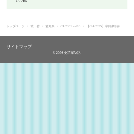
トップページ
城・砦
愛知県
CAC301～400
【C-AC335】宇田津砦跡
サイトマップ
© 2026 史跡探訪記.