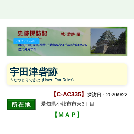
史跡探訪記
CAC301～400
宇田津砦跡
うたづとりであと (Utazu Fort Ruins)
【C-AC335】
探訪日：2020/9/22
愛知県小牧市市東3丁目
【ＭＡＰ】