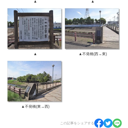
▲
▲
▲
▲不発橋(西→東)
▲不発橋(東→西)
この記事をシェアする