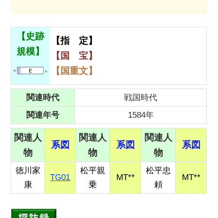
【史跡
【指 定】
規模】
【国 宝】
【国重文】
関連時代
戦国時代
関連年号
1584年
関連人
関連人
関連人
系図
系図
系図
物
物
物
徳川家
松平親
松平忠
TG01
MT**
MT**
康
乗
頼