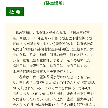
〔駐車場所〕
武内宿禰による創建と伝えられる。『日本三代実
録』貞観元(859)年正月27日条に従五位下甘樫神に従
五位上の神階を授けるという記述がある。延喜式神名
帳には｢大和国高市郡甘樫坐神社四座｣と記載され、大
社に列格、月次，相嘗，新嘗の奉幣に預ると記されて
いる。推古天皇を主祭神とするが、元々の祭神は八十
禍津日神，大禍津日神，神直日神，大直日神であり、
江戸時代以降に推古天皇を主祭神とした。
甘樫丘は古代、盟神探湯が行われたという地であ
り、中世の『五郡神社記』にも当社のことが｢湯起請の
神｣と記されている。これらのことに因み、毎年4月、
境内にある｢立石｣の前に釜を据え、嘘偽りを正し爽や
かに暮らしたいという願いを込め、豊浦，雷大字が氏
子となって｢盟神探湯神事｣としてその形を保存･継承し