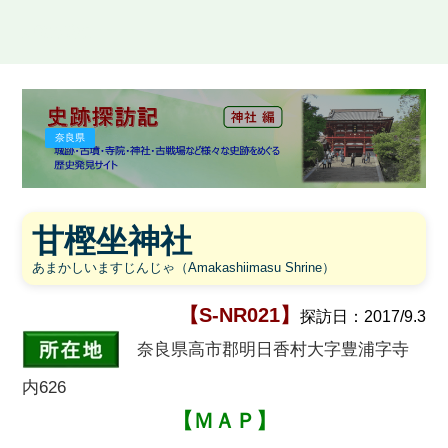
史跡探訪記
奈良県
甘樫坐神社
あまかしいますじんじゃ（Amakashiimasu Shrine）
【S-NR021】
探訪日：2017/9.3
奈良県高市郡明日香村大字豊浦字寺
内626
【ＭＡＰ】