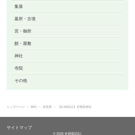
集落
墓所・古墳
宮・御所
館・屋敷
神社
寺院
その他
トップページ
神社
奈良県
【S-NR021】甘樫坐神社
サイトマップ
© 2026 史跡探訪記.