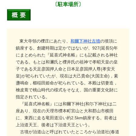
〔駐車場所〕
東大寺領の櫟庄にあたり、
和爾下神社古墳
の墳頂に
鎮座する。創建時期は定かではないが、927(延長5)年
にまとめられた『延喜式神名帳』にも記載される神社
である。もとは和邇氏と櫟井氏の祖神で孝昭天皇の皇
子である天足彦国押人命と日本足彦国押人尊(孝安天
皇)が祀られていたが、現在は大己貴命(大国主命)，素
盞鳴命，櫛稲田姫命が祀られている。本殿は切妻造，
檜皮葺で桃山時代の様式をそなえ、国の重要文化財に
指定されている。
『延喜式神名帳』には和爾下神社(和尓下神社)は二
座あり、現在の天理市櫟本町宮山と大和郡山市横田
に、東西に走る竜田道沿い約2.5km鎮座する。前者は
上治道天王、後者は下治道天王という。
古墳が治道山と呼ばれていたところから治道社(春道