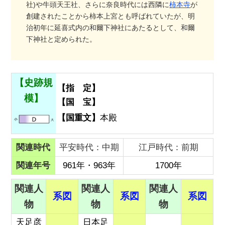
社)や牛頭天王社、さらに奈良時代には西隣に
柿本寺
が
創建されたことから柿本上宮とも呼ばれていたが、明
治初年に延喜式内の和爾下神社にあたるとして、和爾
下神社と定められた。
【史跡規
【指 定】
模】
【国 宝】
【国重文】
本殿
関連時代
平安時代：中期
江戸時代：前期
関連年号
961年・963年
1700年
関連人
関連人
関連人
系図
系図
系図
物
物
物
天足彦
日本足