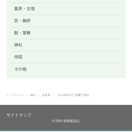
墓所・古墳
宮・御所
館・屋敷
神社
寺院
その他
トップページ
神社
奈良県
【S-NR025】和爾下神社
サイトマップ
© 2026 史跡探訪記.