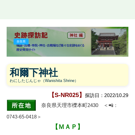
史跡探訪記
奈良県
和爾下神社
わにしたじんじゃ（Wanishita Shrine）
【S-NR025】
探訪日：2022/10.29
奈良県天理市櫟本町2430 ＜
📲
：
0743-65-0418＞
【ＭＡＰ】