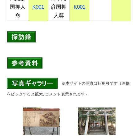
国押人
K001
彦国押
K001
命
人尊
※本サイトの写真は転用可です（画像
をピックすると拡大､コメント表示されます）