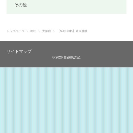
その他
トップページ
神社
大阪府
【S-OS005】豊国神社
サイトマップ
© 2026 史跡探訪記.