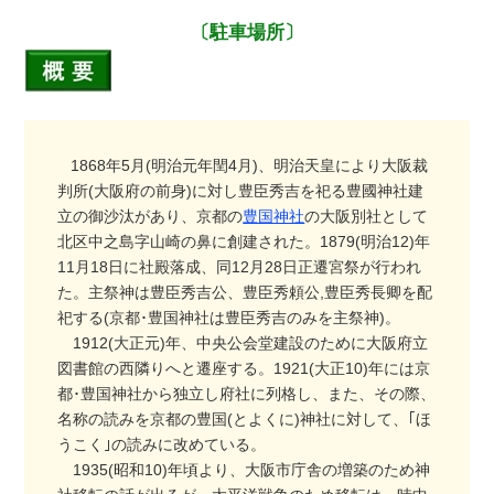
〔駐車場所〕
1868年5月(明治元年閏4月)、明治天皇により大阪裁
判所(大阪府の前身)に対し豊臣秀吉を祀る豊國神社建
立の御沙汰があり、京都の
豊国神社
の大阪別社として
北区中之島字山崎の鼻に創建された。1879(明治12)年
11月18日に社殿落成、同12月28日正遷宮祭が行われ
た。主祭神は豊臣秀吉公、豊臣秀頼公,豊臣秀長卿を配
祀する(京都･豊国神社は豊臣秀吉のみを主祭神)。
1912(大正元)年、中央公会堂建設のために大阪府立
図書館の西隣りへと遷座する。1921(大正10)年には京
都･豊国神社から独立し府社に列格し、また、その際、
名称の読みを京都の豊国(とよくに)神社に対して、｢ほ
うこく｣の読みに改めている。
1935(昭和10)年頃より、大阪市庁舎の増築のため神