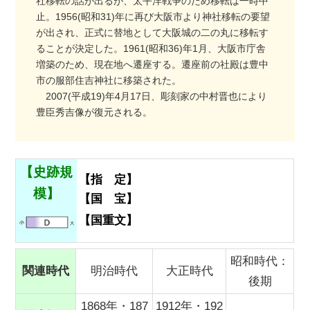
社移転の話が出るが、太平洋戦争のため移転は一時中
止。1956(昭和31)年に再び大阪市より神社移転の要望
が出され、正式に替地として大阪城の二の丸に移転す
ることが決定した。1961(昭和36)年1月、大阪市庁舎
増築のため、現在地へ遷座する。遷座前の社殿は豊中
市の服部住吉神社に移築された。
2007(平成19)年4月17日、彫刻家の中村晋也により
豊臣秀吉像が復元される。
【史跡規
【指 定】
模】
【国 宝】
【国重文】
昭和時代：
関連時代
明治時代
大正時代
後期
1868年・187
1912年・192