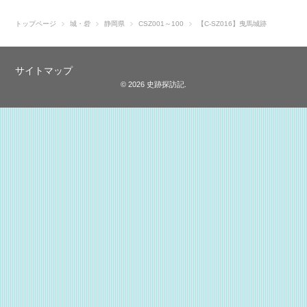
トップページ
城・砦
静岡県
CSZ001～100
【C-SZ016】曳馬城跡
サイトマップ
© 2026 史跡探訪記.