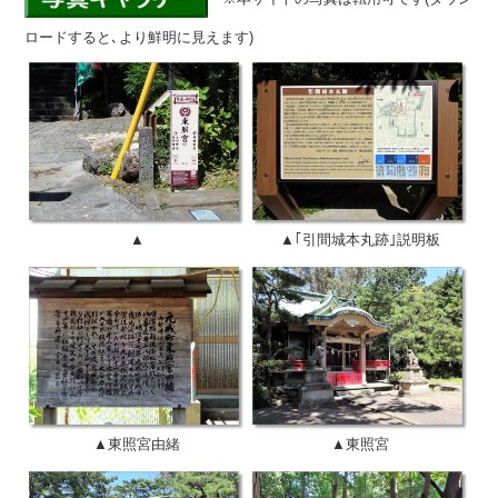
ロードすると､より鮮明に見えます)
▲
▲｢引間城本丸跡｣説明板
▲東照宮由緒
▲東照宮