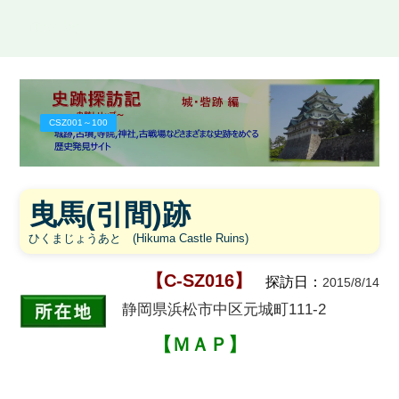
史跡探訪記
CSZ001～100
曳馬(引間)跡
ひくまじょうあと (Hikuma Castle Ruins)
【C-SZ016】
探訪日：
2015/8/14
静岡県浜松市中区元城町111-2
【ＭＡＰ】