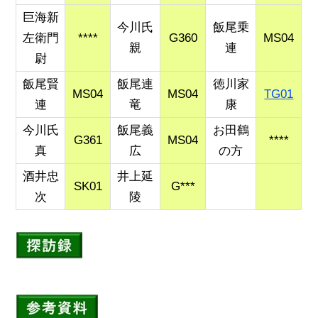
巨海新
今川氏
飯尾乗
左衛門
****
G360
MS04
親
連
尉
飯尾賢
飯尾連
徳川家
MS04
MS04
TG01
連
竜
康
今川氏
飯尾義
お田鶴
G361
MS04
****
真
広
の方
酒井忠
井上延
SK01
G***
次
陵