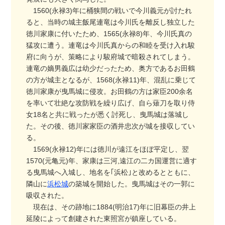
1560(永禄3)年に桶狭間の戦いで今川義元が討たれ
ると、当時の城主飯尾連竜は今川氏を離反し独立した
徳川家康に付いたため、1565(永禄8)年、今川氏真の
猛攻に遭う。連竜は今川氏真からの和睦を受け入れ駿
府に向うが、策略により駿府城で暗殺されてしまう。
連竜の嫡男義広は幼少だったため、奥方であるお田鶴
の方が城主となるが、1568(永禄11)年、混乱に乗じて
徳川家康が曳馬城に侵攻。お田鶴の方は家臣200余名
を率いて壮絶な攻防戦を繰り広げ、自ら薙刀を取り侍
女18名と共に戦ったが悉く討死し、曳馬城は落城し
た。その後、徳川家家臣の酒井忠次が城を接収してい
る。
1569(永禄12)年には徳川が遠江をほぼ平定し、翌
1570(元亀元)年、家康は三河,遠江の二カ国運営に適す
る曳馬城へ入城し、地名を｢浜松｣と改めるとともに、
隣山に
浜松城
の築城を開始した。曳馬城はその一郭に
吸収された。
現在は、その跡地に1884(明治17)年に旧幕臣の井上
延陵によって創建された東照宮が鎮座している。