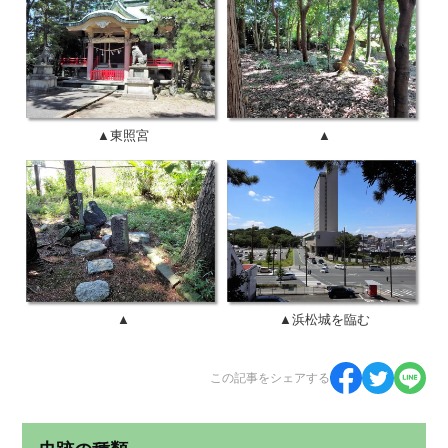
▲
▲東照宮
▲
▲浜松城を臨む
この記事をシェアする