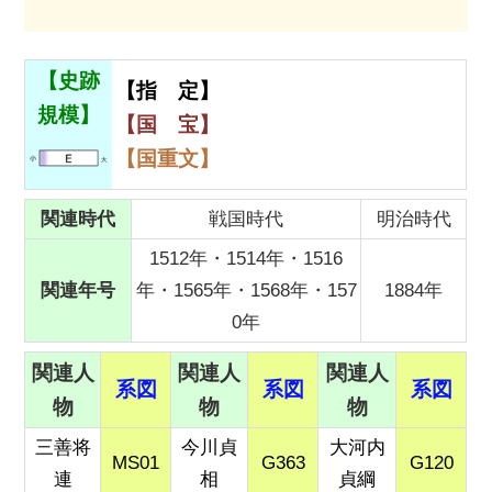
【史跡
【指 定】
規模】
【国 宝】
【国重文】
関連時代
戦国
時代
明治時代
1512年・1514年・1516
関連年号
年・1565年・1568年・157
1884年
0年
関連人
関連人
関連人
系図
系図
系図
物
物
物
三善将
今川貞
大河内
MS01
G363
G120
連
相
貞綱