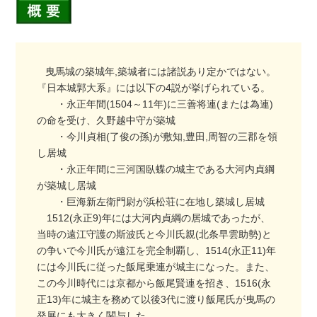
曳馬城の築城年,築城者には諸説あり定かではない。
『日本城郭大系』には以下の4説が挙げられている。
・永正年間(1504～11年)に三善将連(または為連)
の命を受け、久野越中守が築城
・今川貞相(了俊の孫)が敷知,豊田,周智の三郡を領
し居城
・永正年間に三河国臥蝶の城主である大河内貞綱
が築城し居城
・巨海新左衛門尉が浜松荘に在地し築城し居城
1512(永正9)年には大河内貞綱の居城であったが、
当時の遠江守護の斯波氏と今川氏親(北条早雲助勢)と
の争いで今川氏が遠江を完全制覇し、1514(永正11)年
には今川氏に従った飯尾乗連が城主になった。また、
この今川時代には京都から飯尾賢連を招き、1516(永
正13)年に城主を務めて以後3代に渡り飯尾氏が曳馬の
発展にも大きく関与した。