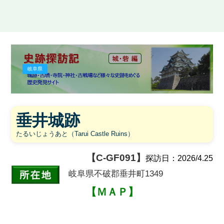
史跡探訪記
岐阜県
垂井城跡
たるいじょうあと（Tarui Castle Ruins）
【C-GF091】
探訪日：2026/4.25
岐阜県不破郡垂井町1349
【ＭＡＰ】