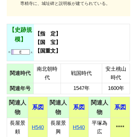
専精寺に、城址碑と説明板が建てられている。
【史跡規
【指 定】
模】
【国 宝】
【国重文】
南北朝時
安土桃山
関連時代
戦国時代
代
時代
関連年号
1547年
1600年
関連人
関連人
関連人
系図
系図
系図
物
物
物
長屋景
長屋景
平塚為
H540
H540
****
頼
興
広