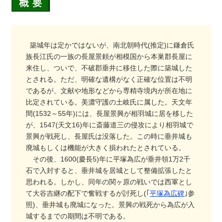
築城年は定かではないが、南北朝時代(推定)に鎌倉氏
族長江氏の一族の長屋景頼が相模国から本巣郡長屋に
来住し、ついで、不破郡垂井に移住した際に築城した
とされる。ただ、明確な遺構がなく正確な位置は不明
であるが、文献や地形などから専精寺境内が所在地に
比定されている。美濃守護の土岐氏に属した。天文年
間(1532～55年)には、長屋景興が相羽城に居を移した
が、1547(天文16)年に斎藤道三の侵攻により相羽城で
景興が戦死し、長屋氏は没落した。この時に垂井城も
廃城もしくは機能が大きく損われたとされている。
その後、1600(慶長5)年に平塚為広が垂井領1万2千
石で入封すると、垂井城を居城として整備拡張したと
思われる。しかし、同年の関ヶ原の戦いでは西軍とし
て大谷吉継の配下で奮戦するが討死し(｢
平塚為広碑
｣参
照)、垂井城も廃城になった。景興の戦死から為広が入
城するまでの期間は不明である。