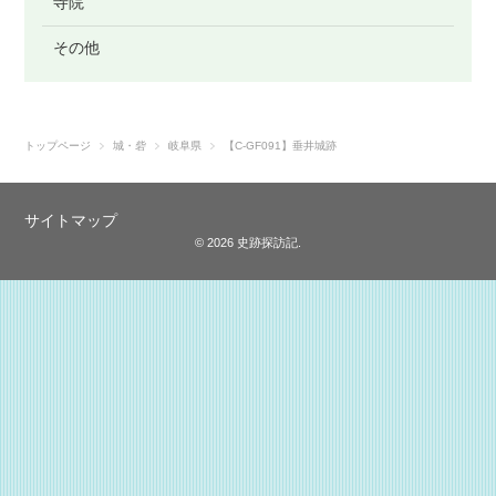
寺院
その他
トップページ
城・砦
岐阜県
【C-GF091】垂井城跡
サイトマップ
© 2026 史跡探訪記.