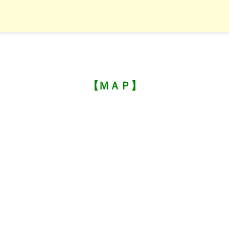
【ＭＡＰ】