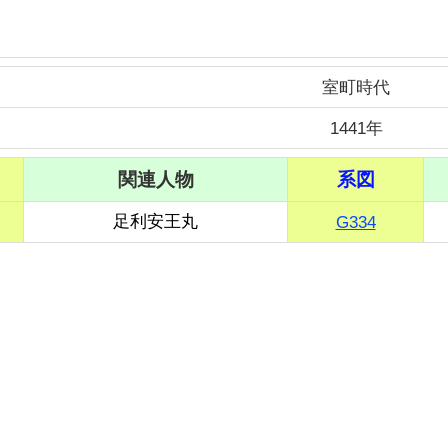
室町時代
1441年
関連人物
系図
足利安王丸
G334