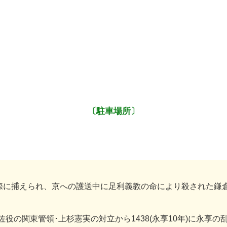
〔駐車場所〕
の際に捕えられ、京への護送中に足利義教の命により殺された鎌
補佐役の関東管領･上杉憲実の対立から1438(永享10年)に永