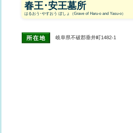
春王･安王墓所
はるおう･やすおう ぼしょ（Grave of Haru-o and Yasu-o）
岐阜県不破郡垂井町1482-1