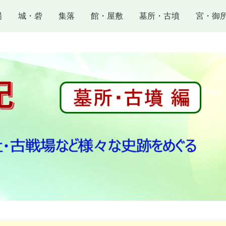
場
城・砦
集落
館・屋敷
墓所・古墳
宮・御