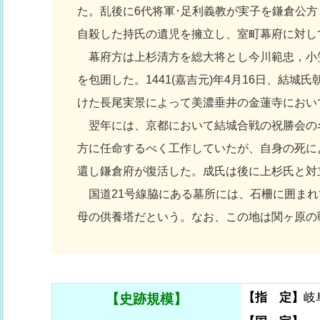
た。乱後に6代将軍･足利義教が実子を鎌倉公方と
自殺した持氏の遺児を擁立し、室町幕府に対して
幕府方は上杉清方を総大将とし今川範忠，小笠
を包囲した。1441(嘉吉元)年4月16日、
けた長尾実景によって美濃垂井の金蓮寺におい
翌年には、京都において結城合戦の祝勝会の名
方に任命するべく工作していたが、自身の死によ
還し鎌倉府が復活した。成氏は後に上杉氏と対
国道21号線脇にある墓所には、石柵に囲まれ
母の供養塔だという。なお、この地は関ヶ原の
【指 定】
岐
【史跡規模】