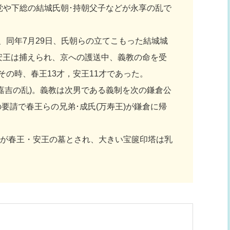
残党や下総の結城氏朝･持朝父子などが永享の乱で
同年7月29日、氏朝らの立てこもった結城城
･安王は捕えられ、京への護送中、義教の命を受
の時、春王13才，安王11才であった。
嘉吉の乱)。義教は次男である義制を次の鎌倉公
要請で春王らの兄弟･成氏(万寿王)が鎌倉に帰
塔が春王・安王の墓とされ、大きい宝篋印塔は乳