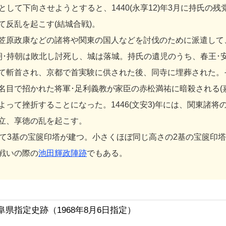
して下向させようとすると、1440(永享12)年3月に持氏の
反乱を起こす(結城合戦)。
原政康などの諸将や関東の国人などを討伐のために派遣して、
結城氏朝･持朝は敗北し討死し、城は落城。持氏の遺児のうち、春王
て斬首され、京都で首実験に供された後、同寺に埋葬された。そ
目で招かれた将軍･足利義教が家臣の赤松満祐に暗殺される(
って挫折することになった。1446(文安3)年には、関東諸将の
立、享徳の乱を起こす。
て3基の宝篋印塔が建つ。小さくほぼ同じ高さの2基の宝篋印
戦いの際の
池田輝政陣跡
でもある。
阜県指定史跡（
1968年8月6日指定）