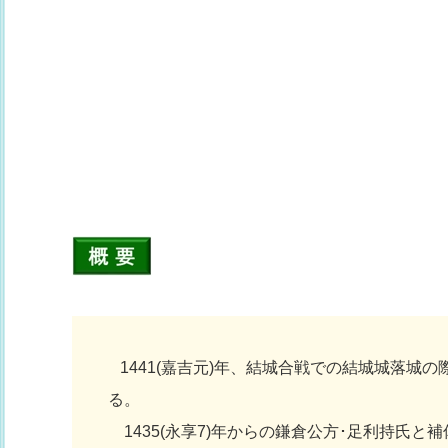
1441(嘉吉元)年、結城合戦での結城城落城
る。
1435(永享7)年からの鎌倉公方･足利持氏と