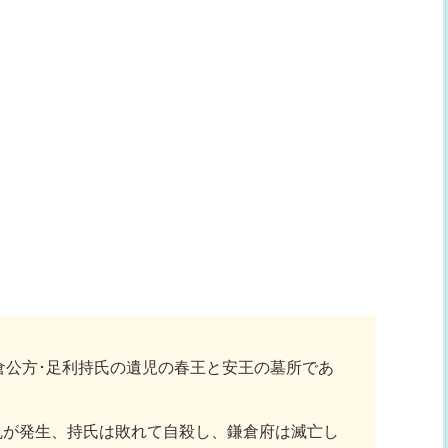
倉公方･足利持氏の遺児の春王と安王の墓所であ
享の乱が発生、持氏は敗れて自殺し、鎌倉府は滅亡し