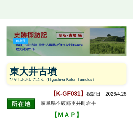
史跡探訪記
岐阜県
東大井古墳
ひがしおおいこふん（Higashi-oi Kofun Tumulus）
【K-GF031】
探訪日：
2026/4.28
岐阜県不破郡垂井町岩手
【ＭＡＰ】