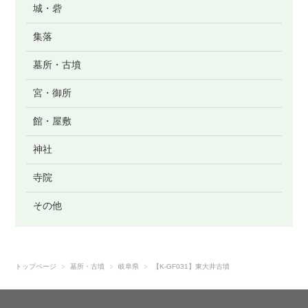
城・砦
集落
墓所・古墳
宮・御所
館・屋敷
神社
寺院
その他
トップページ
墓所・古墳
岐阜県
【K-GF031】東大井古墳