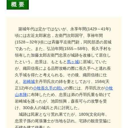
築城年代は定かではないが、永享年間(1429～41年)
頃には左近太郎家忠，左衛門次郎国守、享禄年間
(1528～32年)頃には斉藤平左衛門尉，同民部丞の居城
であった。また、弘治年間(1555～58年)、長久手村を
領有した加藤太郎左衛門忠景が城跡を改修して居住し
たという。忠景は、もともと
馬ヶ城
に居城していた
が、織田信長による品野攻略の際に長久手へと逃れ長
久手城を得たと考えられる。その後、織田信雄に仕
え、
岩崎城
主丹羽氏次の姉を妻としており、1584(天
正12)年の
小牧長久手の戦い
の際には、丹羽氏次が
小牧
山本陣
に布陣したため、忠景は弟の丹羽氏重を助けて
岩崎城を護ったが、池田恒興，森長可らの攻撃を受
け、300余人の城兵と共に討死した。
城跡は民家となり荒れ果てたが、1809(文化6)年、
忠景子孫の尾張藩士が当地を訪れ、宅跡の観音堂脇に
石碑を建て供養した。