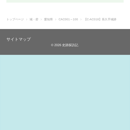
トップページ
城・砦
愛知県
CAC001～100
【C-AC018】長久手城跡
サイトマップ
© 2026 史跡探訪記.