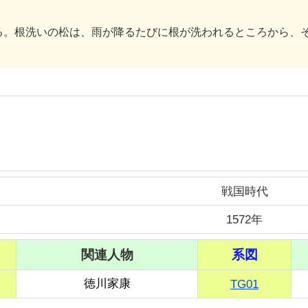
。根洗いの松は、雨が降るたびに根が洗われるところから、
戦国時代
1572年
関連人物
系図
徳川家康
TG01