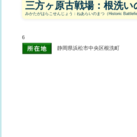
三方ヶ原古戦場：根洗い
みかたがはらこせんじょう：ねあらいのまつ（Historic Battlefield of Mi
6
静岡県浜松市中央区根洗町