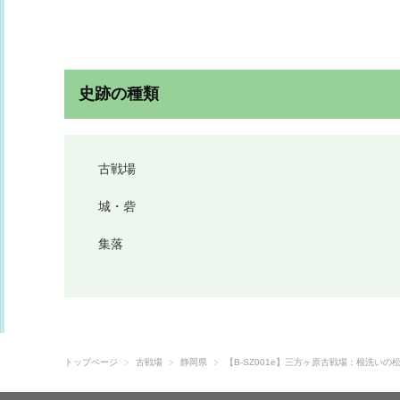
史跡の種類
古戦場
城・砦
集落
トップページ
古戦場
静岡県
【B-SZ001e】三方ヶ原古戦場：根洗いの