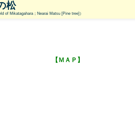
の松
katagahara；Nearai Matsu [Pine tree]）
【ＭＡＰ】