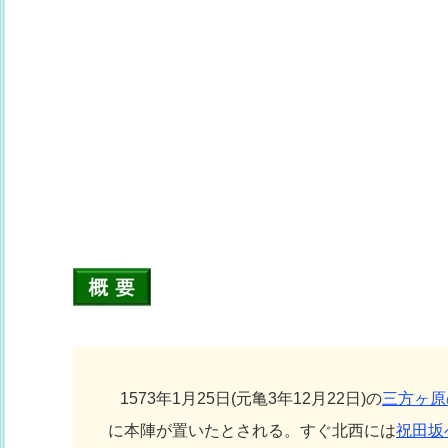
1573年1月25日(元亀3年12月22日)の
三方ヶ原
に本陣が置いたとされる。すぐ北西には
祝田坂