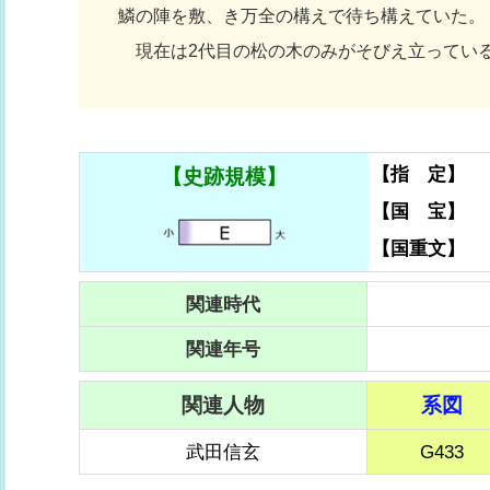
鱗の陣を敷、き万全の構えで待ち構えていた。
現在は2代目の松の木のみがそびえ立っている
【指 定】
【史跡規模】
【国 宝】
【国重文】
関連時代
関連年号
関連人物
系図
武田信玄
G433