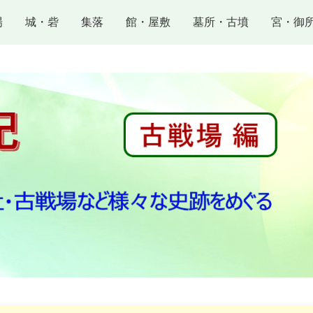
場
城・砦
集落
館・屋敷
墓所・古墳
宮・御