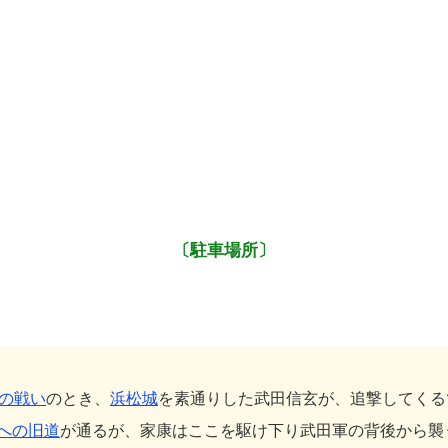
〔駐車場所〕
の戦い
のとき、
浜松城
を素通りした武田信玄が、追撃してくる
への旧道
が通るが、家康はここを駆け下り武田軍の背後から襲