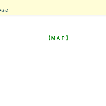
uins)
【ＭＡＰ】