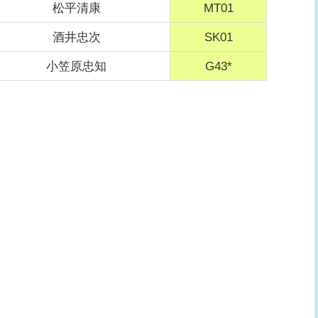
松平清康
MT01
酒井忠次
SK01
小笠原忠知
G43*