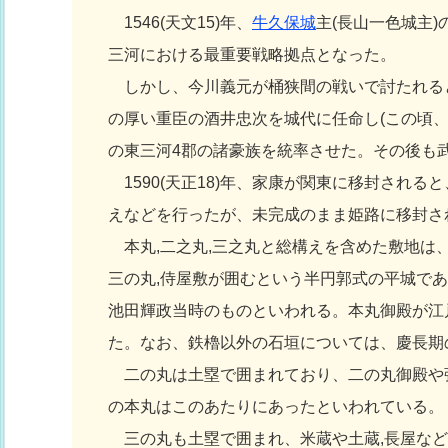
1546(天文15)年、
牛久保城
主(長山一色城主
三河における最重要戦略拠点となった。
しかし、今川義元が桶狭間の戦いで討たれると、
の厚い重臣の酒井忠次を城代に任命し(この頃
の東三河4郡の諸豪族を統率させた。その後も
1590(天正18)年、家康が関東に移封される
えなどを行ったが、未完成のまま姫路に移封さ
本丸,二之丸,三之丸と総構えを含めた敷地は
三の丸,侍屋敷が囲むという半円郭式の平城で
池田輝政当時のものといわれる。本丸御殿が江戸
た。なお、鉄櫓以外の石垣については、慶長期
二の丸は土塁で囲まれており、二の丸御殿や
の本丸はこのあたりにあったといわれている。
三の丸も土塁で囲まれ、米蔵や土蔵,長屋など