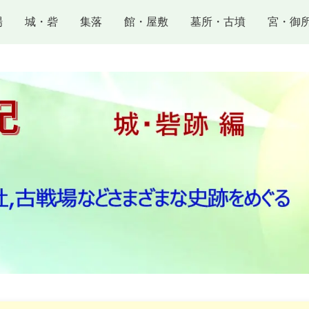
場
城・砦
集落
館・屋敷
墓所・古墳
宮・御