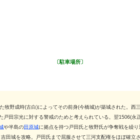
〔駐車場所〕
た牧野成時(古白)によってその前身(今橋城)が築城された。西
戸田宗光に対する警戒のためと考えられている。翌1506(永正
城
や半島の
田原城
に拠点を持つ戸田氏と牧野氏が争奪戦を繰り
出し吉田城を攻略。戸田氏まで屈服させて三河支配権をほぼ確立