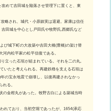
を攻めて吉田城を陥落させ管理下に置くと、東
て攻略され、城代・小原鎮実は退避。家康は信任
。吉田城を中心とし戸田氏や牧野氏,西郷氏など
および城下町の大改築や吉田大橋(豊橋)の架け替
大河内松平家の松平信復である。
り立った石垣が組まれている。それを二の丸,
していたと考えられる。再建鉄櫓を支える石垣は
4)年の宝永地震で崩壊し、以後再建されなかっ
られる。
状の金柑丸があった。牧野古白による築城当時
れており、当初空堀であったが、1654(承応