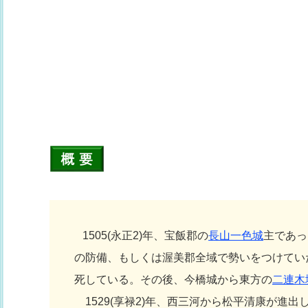
1505(永正2)年、宝飯郡の
長山一色城
主であっ
の防備、もしくは渥美郡全域で勢いをつけていた
死している。その後、今橋城から東方の
二連木
1529(享禄2)年、西三河から松平清康が進