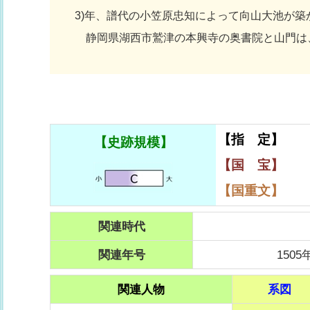
3)年、譜代の小笠原忠知によって向山大池が築
静岡県湖西市鷲津の本興寺の奥書院と山門は
【指 定】
【史跡規模】
【国 宝】
【国重文】
関連時代
関連年号
1505
関連人物
系図